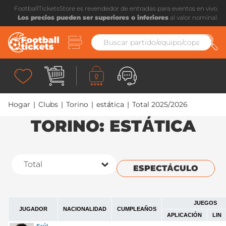
FootballTicketsStore es revendedor de entradas para eventos en vivo.
Los precios pueden ser superiores o inferiores
al valor nominal.
Hogar
|
Clubs
|
Torino
|
estática
|
Total 2025/2026
TORINO: ESTÁTICA
ESPECTÁCULO
JUEGOS
JUGADOR
NACIONALIDAD
CUMPLEAÑOS
APLICACIÓN
LIN