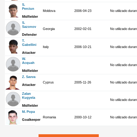
S.
Perciun
Moldova
2006-04-23
No utilizado dura
Midfielder
S.
Sazonov
Georgia
2002-02-01
No utilizado dura
Defender
T.
Gabellini
Italy
2006-10-21
No utilizado dura
Attacker
W.
Acquah
No utilizado dura
Midfielder
Z. Savva
Cyprus
2005-11-26
No utilizado dura
Attacker
Zalan
Kugyela
No utilizado dura
Midfielder
M. Popa
Romania
2000-10-12
No utilizado dura
Goalkeeper