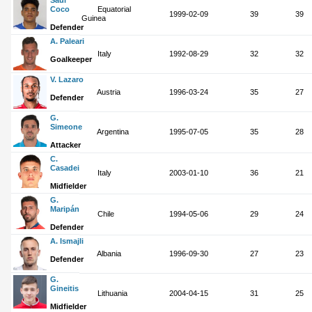
Saúl
Coco
Equatorial
1999-02-09
39
39
Guinea
Defender
A. Paleari
Italy
1992-08-29
32
32
Goalkeeper
V. Lazaro
Austria
1996-03-24
35
27
Defender
G.
Simeone
Argentina
1995-07-05
35
28
Attacker
C.
Casadei
Italy
2003-01-10
36
21
Midfielder
G.
Maripán
Chile
1994-05-06
29
24
Defender
A. Ismajli
Albania
1996-09-30
27
23
Defender
G.
Gineitis
Lithuania
2004-04-15
31
25
Midfielder