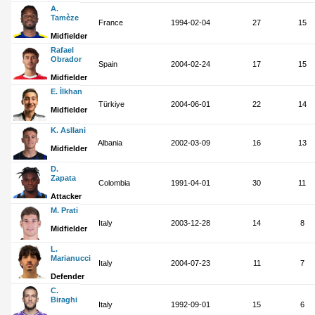
A.
Tamèze
France
1994-02-04
27
15
Midfielder
Rafael
Obrador
Spain
2004-02-24
17
15
Midfielder
E. İlkhan
Türkiye
2004-06-01
22
14
Midfielder
K. Asllani
Albania
2002-03-09
16
13
Midfielder
D.
Zapata
Colombia
1991-04-01
30
11
Attacker
M. Prati
Italy
2003-12-28
14
8
Midfielder
L.
Marianucci
Italy
2004-07-23
11
7
Defender
C.
Biraghi
Italy
1992-09-01
15
6