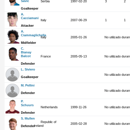
Savić
Serbia
1997-02-20
3
2
Goalkeeper
A.
Cacciamani
Italy
2007-06-29
1
1
Attacker
A.
Ciammaglichella
Italy
2005-01-26
No utilizado dura
Midfielder
C.
Bianay
Balcot
France
2005-05-13
No utilizado dura
Defender
L. Siviero
No utilizado dura
Goalkeeper
M. Pellini
No utilizado dura
Defender
P.
Schuurs
Netherlands
1999-11-26
No utilizado dura
Defender
S. Mullen
Republic of
2005-02-28
No utilizado dura
Ireland
Defender