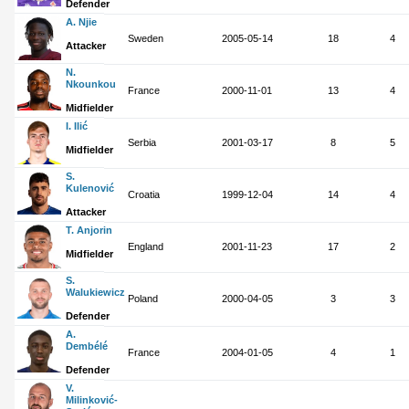
Defender
A. Njie
Sweden
2005-05-14
18
4
Attacker
N.
Nkounkou
France
2000-11-01
13
4
Midfielder
I. Ilić
Serbia
2001-03-17
8
5
Midfielder
S.
Kulenović
Croatia
1999-12-04
14
4
Attacker
T. Anjorin
England
2001-11-23
17
2
Midfielder
S.
Walukiewicz
Poland
2000-04-05
3
3
Defender
A.
Dembélé
France
2004-01-05
4
1
Defender
V.
Milinković-