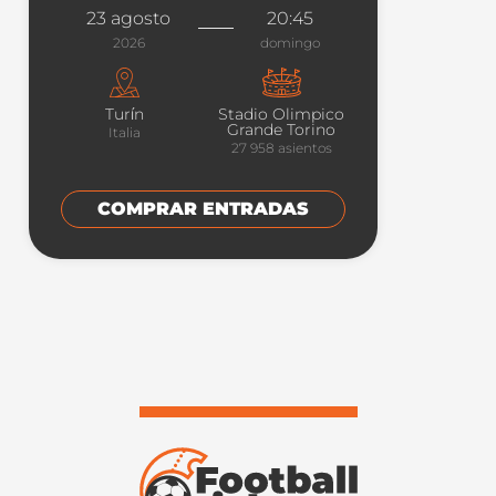
23 agosto
20:45
2026
domingo
Turín
Stadio Olimpico
Grande Torino
Italia
27 958
asientos
COMPRAR ENTRADAS