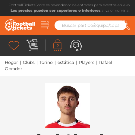
FootballTicketsStore es revendedor de entradas para eventos en vivo.
Los precios pueden ser superiores o inferiores
al valor nominal.
Hogar
|
Clubs
|
Torino
|
estática
|
Players
|
Rafael
Obrador