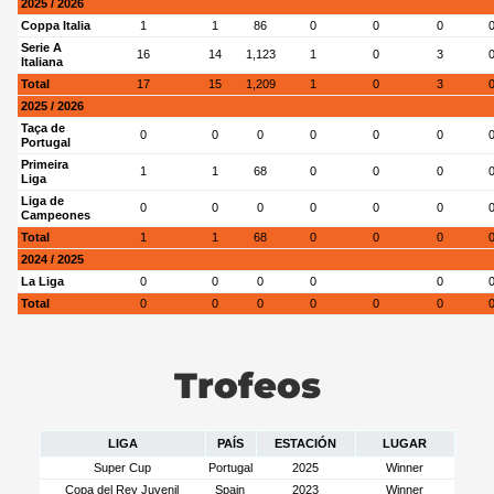
2025 / 2026
Coppa Italia
1
1
86
0
0
0
Serie A
16
14
1,123
1
0
3
Italiana
Total
17
15
1,209
1
0
3
2025 / 2026
Taça de
0
0
0
0
0
0
Portugal
Primeira
1
1
68
0
0
0
Liga
Liga de
0
0
0
0
0
0
Campeones
Total
1
1
68
0
0
0
2024 / 2025
La Liga
0
0
0
0
0
Total
0
0
0
0
0
0
Trofeos
LIGA
PAÍS
ESTACIÓN
LUGAR
Super Cup
Portugal
2025
Winner
Copa del Rey Juvenil
Spain
2023
Winner