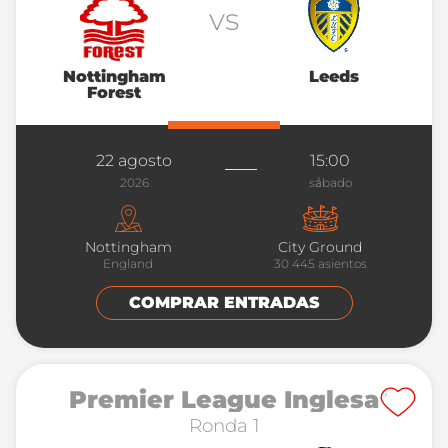
vs
Nottingham
Leeds
Forest
22 agosto
15:00
2026
sábado
Nottingham
City Ground
England
30 445
asientos
COMPRAR ENTRADAS
Premier League Inglesa
Ronda 1