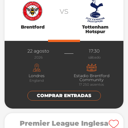
vs
Brentford
Tottenham
Hotspur
22 agosto
17:30
2026
sábado
Londres
Estadio Brentford
Community
England
17 250
asientos
COMPRAR ENTRADAS
Premier League Inglesa