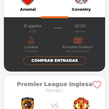
Arsenal
Coventry
21 agosto
20:00
2026
viernes
Londres
Emirates Stadium
England
60 260
asientos
COMPRAR ENTRADAS
Premier League Inglesa
Ronda 1
vs