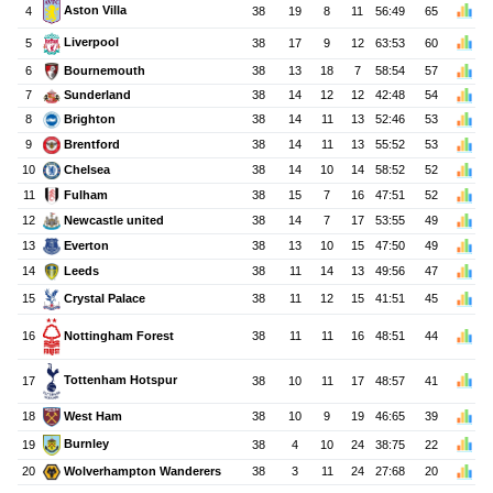
Aston Villa
4
38
19
8
11
56:49
65
Liverpool
5
38
17
9
12
63:53
60
Bournemouth
6
38
13
18
7
58:54
57
7
Sunderland
38
14
12
12
42:48
54
Brighton
8
38
14
11
13
52:46
53
Brentford
9
38
14
11
13
55:52
53
Chelsea
10
38
14
10
14
58:52
52
Fulham
11
38
15
7
16
47:51
52
Newcastle united
12
38
14
7
17
53:55
49
13
38
13
10
15
47:50
49
Everton
Leeds
14
38
11
14
13
49:56
47
Crystal Palace
15
38
11
12
15
41:51
45
Nottingham Forest
16
38
11
11
16
48:51
44
Tottenham Hotspur
17
38
10
11
17
48:57
41
West Ham
18
38
10
9
19
46:65
39
Burnley
19
38
4
10
24
38:75
22
Wolverhampton Wanderers
20
38
3
11
24
27:68
20