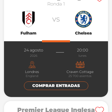
Ronda 1
vs
Fulham
Chelsea
24 agosto
20:00
2026
lunes
Londres
Craven Cottage
England
25 700
asientos
COMPRAR ENTRADAS
Premier League Inglesa