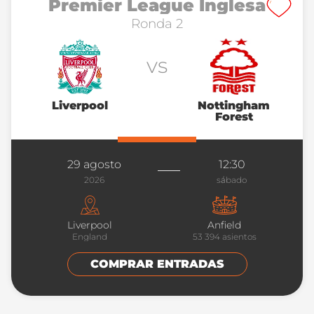
Premier League Inglesa
Ronda 2
vs
Liverpool
Nottingham
Forest
29 agosto
12:30
2026
sábado
Liverpool
Anfield
England
53 394
asientos
COMPRAR ENTRADAS