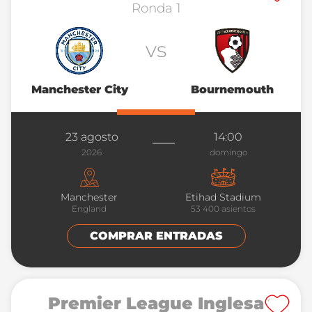
Ronda 1
vs
Manchester City
Bournemouth
23 agosto
14:00
2026
domingo
Manchester
Etihad Stadium
England
53 400
asientos
COMPRAR ENTRADAS
Premier League Inglesa