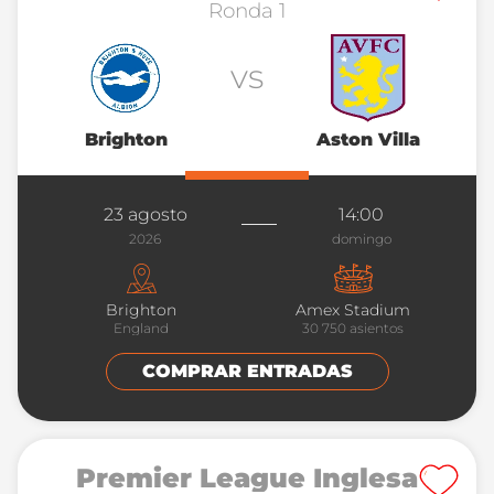
Ronda 1
vs
Brighton
Aston Villa
23 agosto
14:00
2026
domingo
Brighton
Amex Stadium
England
30 750
asientos
COMPRAR ENTRADAS
Premier League Inglesa