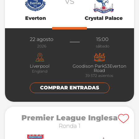
vs
Everton
Crystal Palace
22 agosto
15:00
2026
sábado
Liverpool
Goodison Park53Everton
Road
England
39 572
asientos
COMPRAR ENTRADAS
Premier League Inglesa
Ronda 1