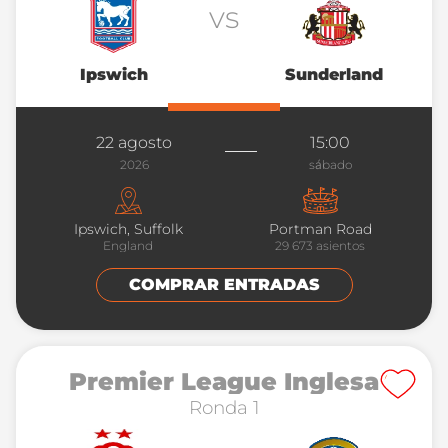
vs
Ipswich
Sunderland
22 agosto
15:00
2026
sábado
Ipswich, Suffolk
Portman Road
England
29 673
asientos
COMPRAR ENTRADAS
Premier League Inglesa
Ronda 1