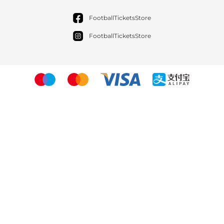
FootballTicketsStore
FootballTicketsStore