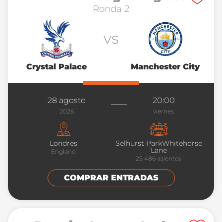
Ronda 2
vs
Crystal Palace
Manchester City
28 agosto
20:00
2026
viernes
Londres
Selhurst ParkWhitehorse
Lane
England
25 486
asientos
COMPRAR ENTRADAS