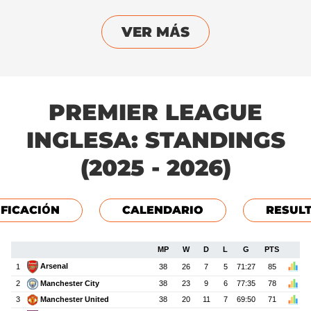
VER MÁS
PREMIER LEAGUE
INGLESA: STANDINGS
(2025 - 2026)
IFICACIÓN
CALENDARIO
RESUL
MP
W
D
L
G
PTS
Arsenal
1
38
26
7
5
71:27
85
Manchester City
2
38
23
9
6
77:35
78
Manchester United
3
38
20
11
7
69:50
71