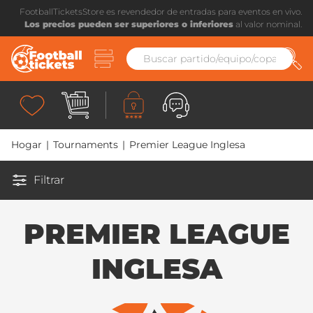
FootballTicketsStore es revendedor de entradas para eventos en vivo.
Los precios pueden ser superiores o inferiores
al valor nominal.
Hogar
|
Tournaments
|
Premier League Inglesa
Filtrar
PREMIER LEAGUE
INGLESA