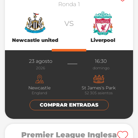
Ronda 1
vs
Newcastle united
Liverpool
23 agosto
16:30
2026
domingo
Newcastle
St James's Park
England
52 305
asientos
COMPRAR ENTRADAS
Premier League Inglesa