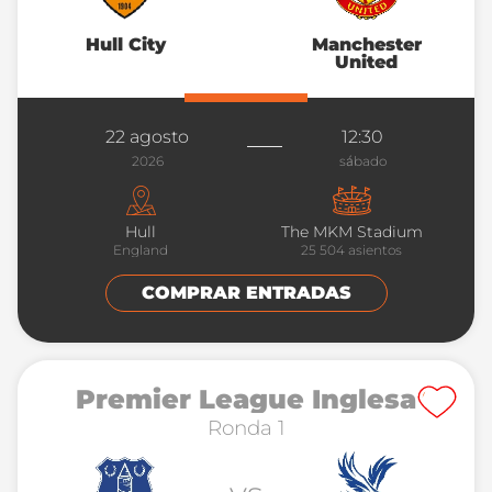
Hull City
Manchester
United
22 agosto
12:30
2026
sábado
Hull
The MKM Stadium
England
25 504
asientos
COMPRAR ENTRADAS
Premier League Inglesa
Ronda 1