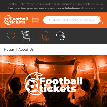
FootballTicketsStore es revendedor de entradas para eventos en vivo.
Los precios pueden ser superiores o inferiores
al valor nominal.
Hogar
|
About Us