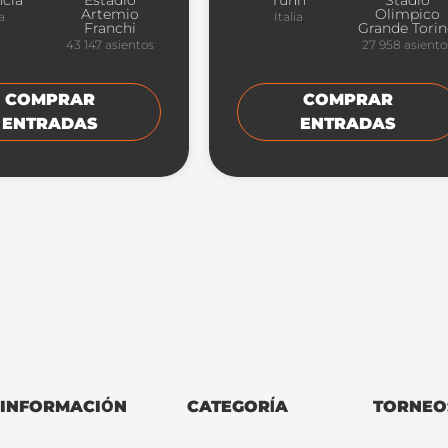
ncia
Estadio
Turín
Stadio
Artemio
Olimpico
ia
Italia
Franchi
Grande Tori
43 147
asientos
27 958
asiento
COMPRAR
COMPRAR
ENTRADAS
ENTRADAS
INFORMACIÓN
CATEGORÍA
TORNEO