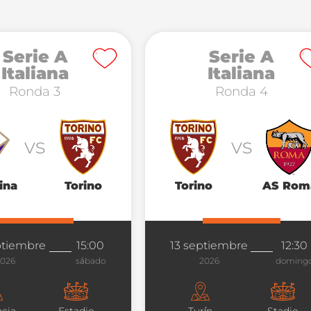
Serie A
Serie A
Italiana
Italiana
Ronda 3
Ronda 4
vs
vs
ina
Torino
Torino
AS Rom
ptiembre
15:00
13 septiembre
12:30
2026
sábado
2026
doming