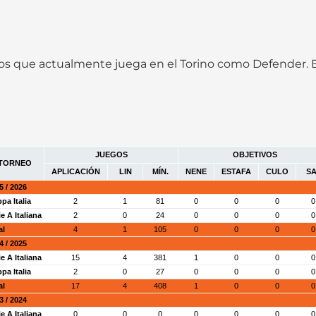
ños que actualmente juega en el Torino como Defender. 
JUEGOS
OBJETIVOS
TORNEO
APLICACIÓN
LIN
MÍN.
NENE
ESTAFA
CULO
SA
5 / 2026
pa Italia
2
1
81
0
0
0
0
ie A Italiana
2
0
24
0
0
0
0
al
4
1
105
0
0
0
0
4 / 2025
ie A Italiana
15
4
381
1
0
0
0
pa Italia
2
0
27
0
0
0
0
al
17
4
408
1
0
0
0
3 / 2024
ie A Italiana
0
0
0
0
0
0
0