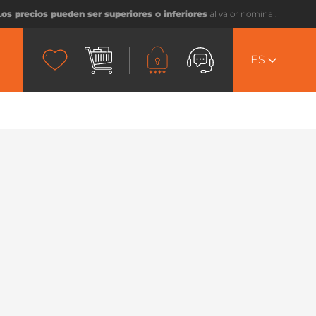
Los precios pueden ser superiores o inferiores
al valor nominal.
ES