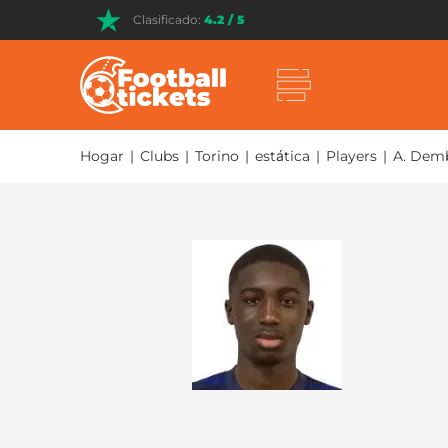
Clasificado:
4.2 / 5
Hogar
|
Clubs
|
Torino
|
estática
|
Players
|
A. Dem