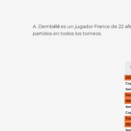
A. Dembélé es un jugador France de 22 a
partidos en todos los torneos.
202
Cop
Ser
Tot
202
Ser
Cop
Tot
202
Ser