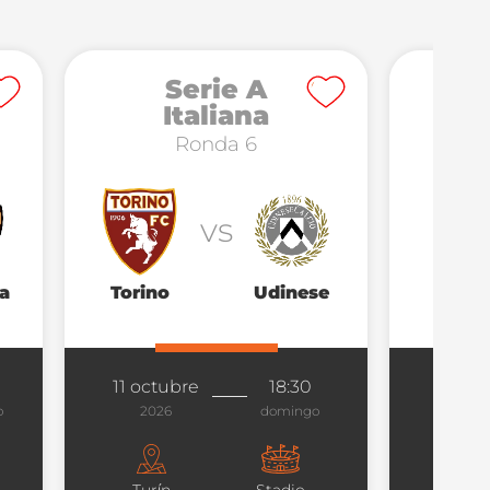
Serie A
Italiana
Ronda 6
vs
a
Torino
Udinese
Parm
11 octubre
18:30
18 oc
o
2026
domingo
20