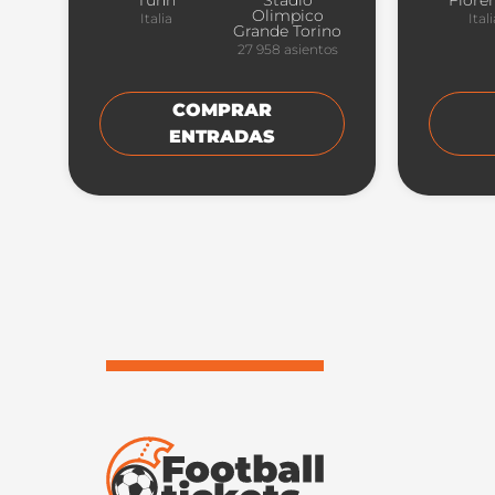
Turín
Stadio
Flore
Olimpico
Italia
Ital
Grande Torino
27 958
asientos
COMPRAR
ENTRADAS