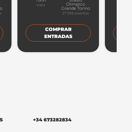
Turín
Stadio
Par
Olimpico
Italia
Itali
no
Grande Torino
s
27 958
asientos
COMPRAR
ENTRADAS
S
+34 673282834