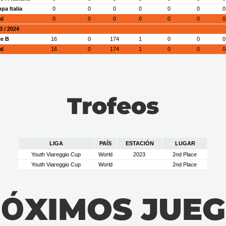
pa Italia
0
0
0
0
0
0
0
al
0
0
0
0
0
0
0
3 / 2024
ie B
16
0
174
1
0
0
0
al
16
0
174
1
0
0
0
Trofeos
LIGA
PAÍS
ESTACIÓN
LUGAR
Youth Viareggio Cup
World
2023
2nd Place
Youth Viareggio Cup
World
2nd Place
ÓXIMOS JUE