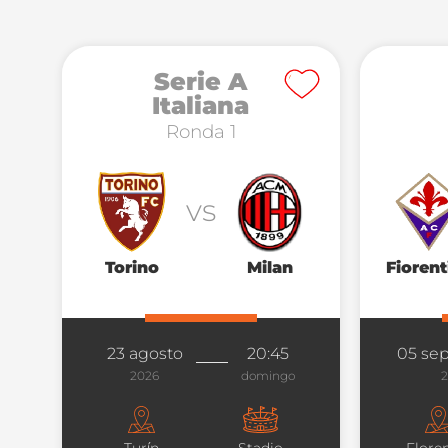
Serie A
Italiana
Ronda 1
vs
Torino
Milan
Fiorent
23 agosto
20:45
05 se
2026
domingo