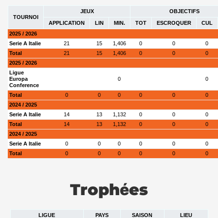
JEUX
OBJECTIFS
TOURNOI
APPLICATION
LIN
MIN.
TOT
ESCROQUER
CUL
2025 / 2026
Serie A Italie
21
15
1,406
0
0
0
Total
21
15
1,406
0
0
0
2025 / 2026
Ligue
Europa
0
0
Conference
Total
0
0
0
0
0
0
2024 / 2025
Serie A Italie
14
13
1,132
0
0
0
Total
14
13
1,132
0
0
0
2024 / 2025
Serie A Italie
0
0
0
0
0
0
Total
0
0
0
0
0
0
Trophées
LIGUE
PAYS
SAISON
LIEU