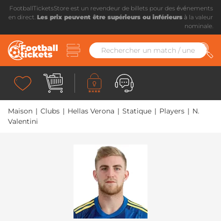
FootballTicketsStore est un revendeur de billets pour des événements
en direct.
Les prix peuvent être supérieurs ou inférieurs
à la valeur
nominale.
Maison
|
Clubs
|
Hellas Verona
|
Statique
|
Players
|
N.
Valentini