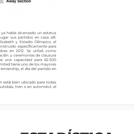
rd ya había alcanzado un estatus
gar sus partidos en casa allí.
zabeth y Estadio Olímpico, el
 construido específicamente para
res en 2012. Se utilizó como
ación. y ceremonias de clausura
ene una capacidad para 62.500
United tiene uno de los mayores
miership, el día del partido en
n está bien ubicado para todas
autobús, tren o en automóvil, el