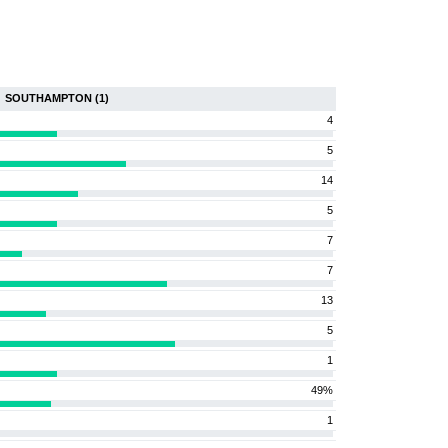
SOUTHAMPTON (1)
4
5
14
5
7
7
13
5
1
49%
1