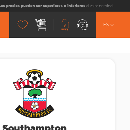
Los precios pueden ser superiores o inferiores
al valor nominal.
ES
Southampton