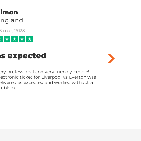
Simon
Liam
England
RU
6 mar, 2023
10 set, 2023
as expected
Good se
ery professional and very friendly people!
Good service 
lectronic ticket for Liverpool vs Everton was
smooth, and I
elivered as expected and worked without a
(Manchester Ci
roblem.
receiving the 