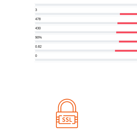
3
478
430
90%
0.82
0