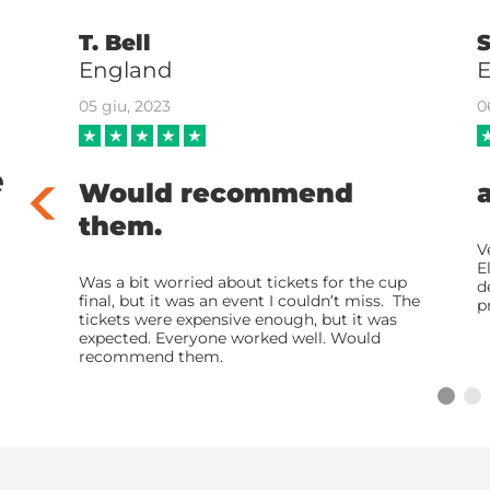
T. Bell
England
05 giu, 2023
0
e
Would recommend
them.
was
V
m play
E
Was a bit worried about tickets for the cup
d
final, but it was an event I couldn’t miss. The
p
tickets were expensive enough, but it was
expected. Everyone worked well. Would
recommend them.