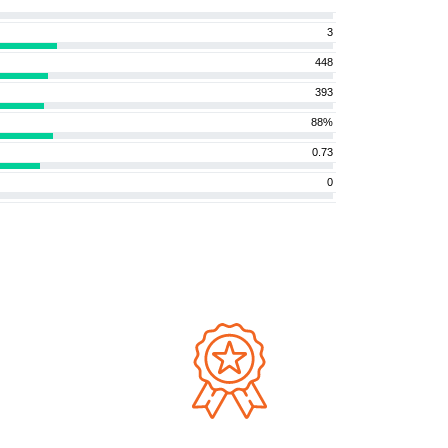
3
448
393
88%
0.73
0