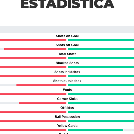
ESTADÍSTICA
Shots on Goal
Shots off Goal
Total Shots
Blocked Shots
Shots insidebox
Shots outsidebox
Fouls
Corner Kicks
Offsides
Ball Possession
Yellow Cards