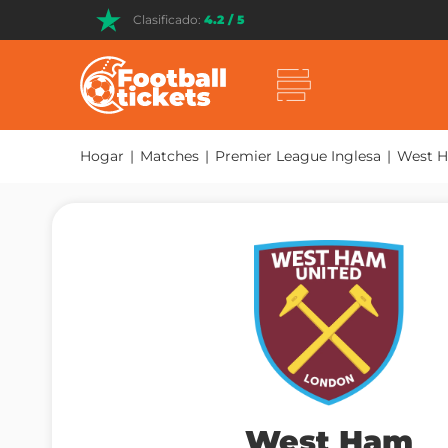
Clasificado:
4.2 / 5
Hogar
|
Matches
|
Premier League Inglesa
|
West H
West Ham