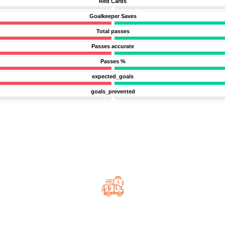
Red Cards
Goalkeeper Saves
Total passes
Passes accurate
Passes %
expected_goals
goals_prevented