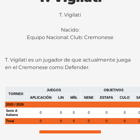
T. Vigilati
Nacido:
Equipo Nacional: Club:
Cremonese
T. Vigilati es un jugador de que actualmente juega
en el Cremonese como Defender.
JUEGOS
OBJETIVOS
TORNEO
APLICACIÓN
LIN
MÍN.
NENE
ESTAFA
CULO
S
2025 / 2026
Serie A
0
0
0
0
0
0
Italiana
Total
0
0
0
0
0
0