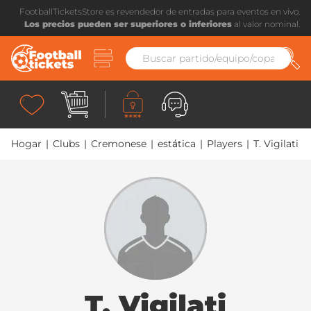
FootballTicketsStore es revendedor de entradas para eventos en vivo.
Los precios pueden ser superiores o inferiores
al valor nominal.
Hogar
|
Clubs
|
Cremonese
|
estática
|
Players
|
T. Vigilati
T. Vigilati