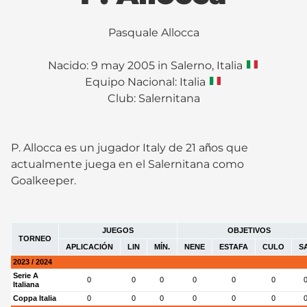
Pasquale Allocca
Nacido: 9 may 2005 in Salerno, Italia
Equipo Nacional: Italia
Club:
Salernitana
P. Allocca es un jugador Italy de 21 años que
actualmente juega en el Salernitana como
Goalkeeper.
JUEGOS
OBJETIVOS
TORNEO
APLICACIÓN
LIN
MÍN.
NENE
ESTAFA
CULO
S
2023 / 2024
Serie A
0
0
0
0
0
0
Italiana
Coppa Italia
0
0
0
0
0
0