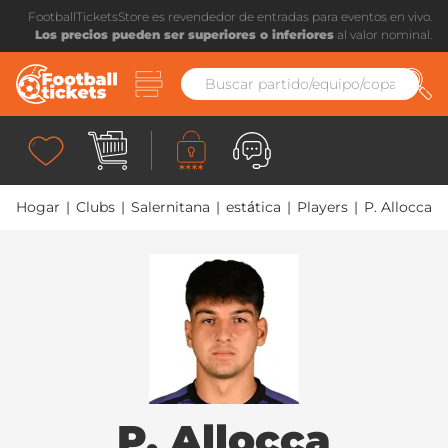
FootballTicketsStore es revendedor de entradas para eventos en vivo.
Los precios pueden ser superiores o inferiores
al valor nominal.
Hogar
|
Clubs
|
Salernitana
|
estática
|
Players
|
P. Allocca
P. Allocca