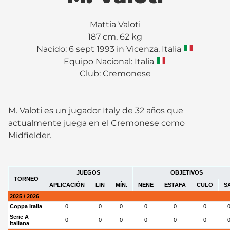
Mattia Valoti
187 cm, 62 kg
Nacido: 6 sept 1993 in Vicenza, Italia
Equipo Nacional: Italia
Club:
Cremonese
M. Valoti es un jugador Italy de 32 años que
actualmente juega en el Cremonese como
Midfielder.
JUEGOS
OBJETIVOS
TORNEO
APLICACIÓN
LIN
MÍN.
NENE
ESTAFA
CULO
S
2025 / 2026
Coppa Italia
0
0
0
0
0
0
Serie A
0
0
0
0
0
0
Italiana