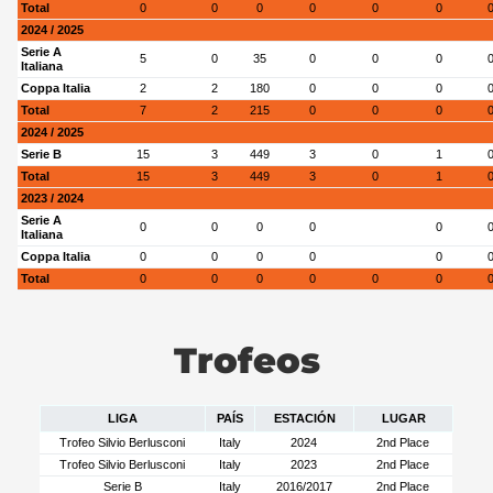
Total
0
0
0
0
0
0
2024 / 2025
Serie A
5
0
35
0
0
0
Italiana
Coppa Italia
2
2
180
0
0
0
Total
7
2
215
0
0
0
2024 / 2025
Serie B
15
3
449
3
0
1
Total
15
3
449
3
0
1
2023 / 2024
Serie A
0
0
0
0
0
Italiana
Coppa Italia
0
0
0
0
0
Total
0
0
0
0
0
0
Trofeos
LIGA
PAÍS
ESTACIÓN
LUGAR
Trofeo Silvio Berlusconi
Italy
2024
2nd Place
Trofeo Silvio Berlusconi
Italy
2023
2nd Place
Serie B
Italy
2016/2017
2nd Place