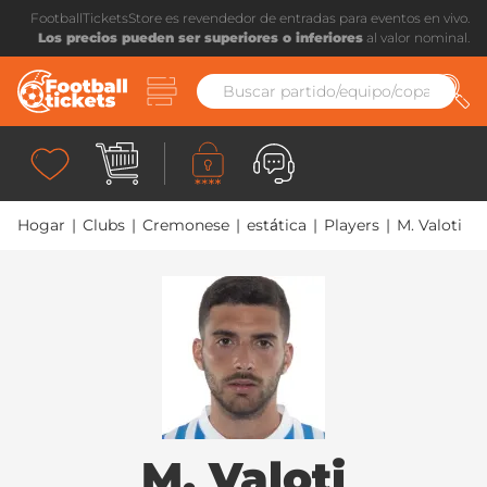
FootballTicketsStore es revendedor de entradas para eventos en vivo.
Los precios pueden ser superiores o inferiores
al valor nominal.
Hogar
|
Clubs
|
Cremonese
|
estática
|
Players
|
M. Valoti
M. Valoti