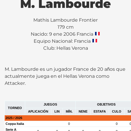
M. Lambourde
Mathis Lambourde Frontier
179 cm
Nacido: 9 ene 2006 Francia
Equipo Nacional: Francia
Club:
Hellas Verona
M. Lambourde es un jugador France de 20 años que
actualmente juega en el Hellas Verona como
Attacker.
JUEGOS
OBJETIVOS
TORNEO
APLICACIÓN
LIN
MÍN.
NENE
ESTAFA
CULO
S
2025 / 2026
Coppa Italia
0
0
Serie A