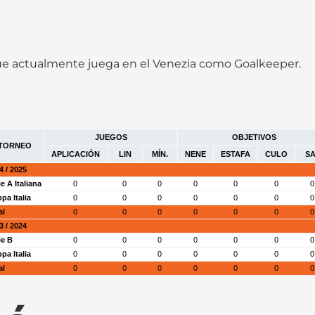
 que actualmente juega en el Venezia como Goalkeeper.
JUEGOS
OBJETIVOS
TORNEO
APLICACIÓN
LIN
MÍN.
NENE
ESTAFA
CULO
SA
4 / 2025
ie A Italiana
0
0
0
0
0
0
0
pa Italia
0
0
0
0
0
0
0
al
0
0
0
0
0
0
0
3 / 2024
ie B
0
0
0
0
0
0
0
pa Italia
0
0
0
0
0
0
0
al
0
0
0
0
0
0
0