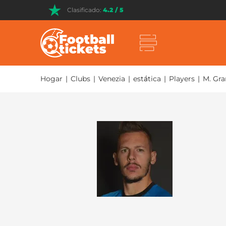
Clasificado:
4.2 / 5
Hogar
|
Clubs
|
Venezia
|
estática
|
Players
|
M. Gra