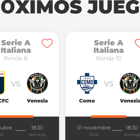
ÓXIMOS JUE
Serie A
Serie A
Italiana
Italiana
Ronda 8
Ronda 10
vs
vs
CFC
Venezia
Como
Venezi
tubre
18:30
01 noviembre
18:30
26
domingo
2026
doming