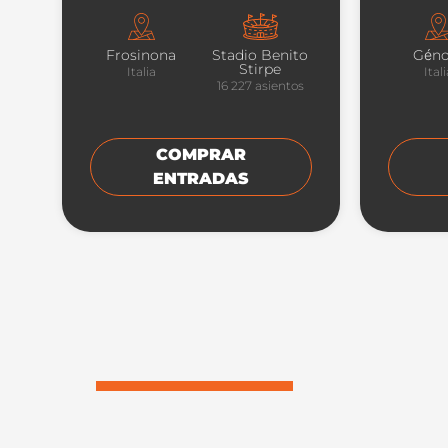
Frosinona
Stadio Benito
Géno
Stirpe
Italia
Ital
16 227
asientos
COMPRAR
ENTRADAS