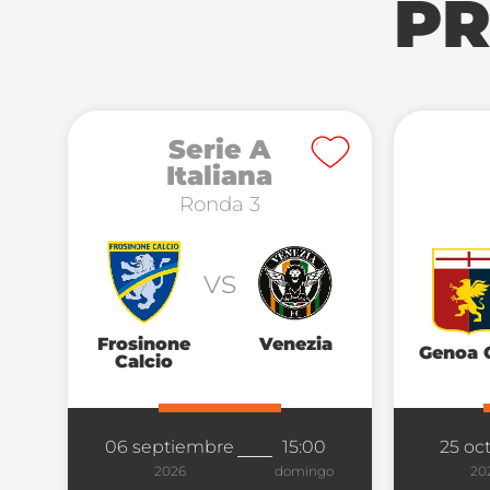
PR
Serie A
Italiana
Ronda 3
vs
Frosinone
Venezia
Genoa 
Calcio
06 septiembre
15:00
25 oc
2026
domingo
20