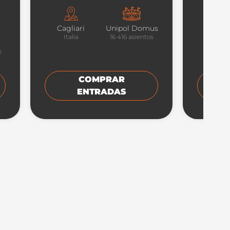
Cagliari
Unipol Domus
Turí
Italia
16 416
asientos
Itali
s
COMPRAR
ENTRADAS