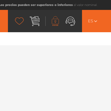
Los precios pueden ser superiores o inferiores
al valor nominal.
ES