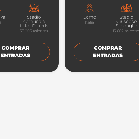
va
Stadio
Como
Stadio
comunale
Giuseppe
ia
Italia
Luigi Ferraris
Sinigaglia
33 205
asientos
13 602
asiento
COMPRAR
COMPRAR
ENTRADAS
ENTRADAS