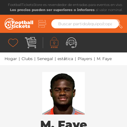
FootballTicketsStore es revendedor de entradas para eventos en vivo.
Los precios pueden ser superiores o inferiores
al valor nominal.
Hogar
|
Clubs
|
Senegal
|
estática
|
Players
|
M. Faye
M. Faye