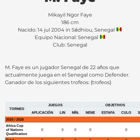
Mikayil Ngor Faye
186 cm
Nacido: 14 jul 2004 in Sédhiou, Senegal
Equipo Nacional: Senegal
Club:
Senegal
M. Faye es un jugador Senegal de 22 años que
actualmente juega en el Senegal como Defender.
Ganador de los siguientes trofeos: {trofeos}
JUEGOS
OBJETIVOS
TORNEO
APLICACIÓN
LIN
MÍN.
NENE
ESTAFA
CULO
S
2025 / 2026
Africa Cup
of Nations
0
0
0
0
0
Qualification