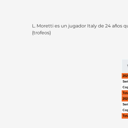
L. Moretti es un jugador Italy de 24 años
{trofeos}
202
Ser
Cop
Tot
202
Ser
Cop
Tot