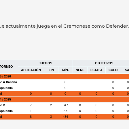
 que actualmente juega en el Cremonese como Defender. 
JUEGOS
OBJETIVOS
TORNEO
APLICACIÓN
LIN
MÍN.
NENE
ESTAFA
CULO
SA
5 / 2026
ie A Italiana
0
0
0
pa Italia
0
0
0
al
0
0
0
0
0
0
0
4 / 2025
ie B
7
2
347
0
0
0
0
pa Italia
1
1
87
0
0
0
0
al
8
3
434
0
0
0
0