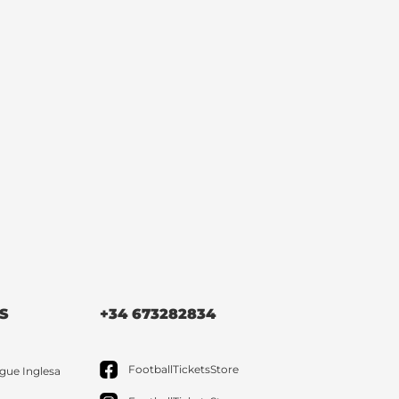
S
+34 673282834
FootballTicketsStore
gue Inglesa