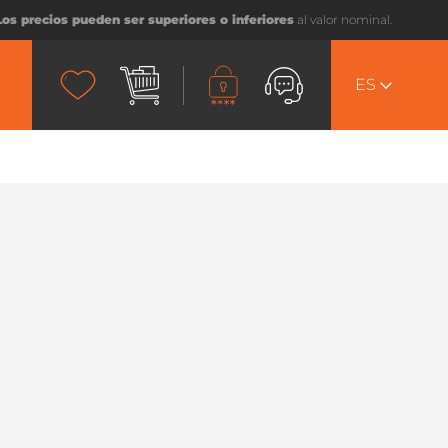
Los precios pueden ser superiores o inferiores
al valor nominal.
ES