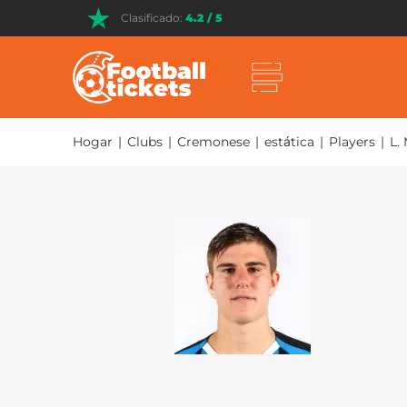
Clasificado:
4.2 / 5
Hogar
|
Clubs
|
Cremonese
|
estática
|
Players
|
L.