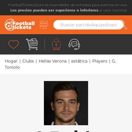
FootballTicketsStore es revendedor de entradas para eventos en vivo.
Los precios pueden ser superiores o inferiores
al valor nominal.
Hogar
|
Clubs
|
Hellas Verona
|
estática
|
Players
|
G.
Toniolo