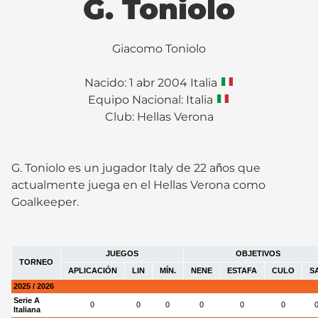
G. Toniolo
Giacomo Toniolo
Nacido: 1 abr 2004 Italia
Equipo Nacional: Italia
Club:
Hellas Verona
G. Toniolo es un jugador Italy de 22 años que
actualmente juega en el Hellas Verona como
Goalkeeper.
JUEGOS
OBJETIVOS
TORNEO
APLICACIÓN
LIN
MÍN.
NENE
ESTAFA
CULO
S
2025 / 2026
Serie A
0
0
0
0
0
0
Italiana