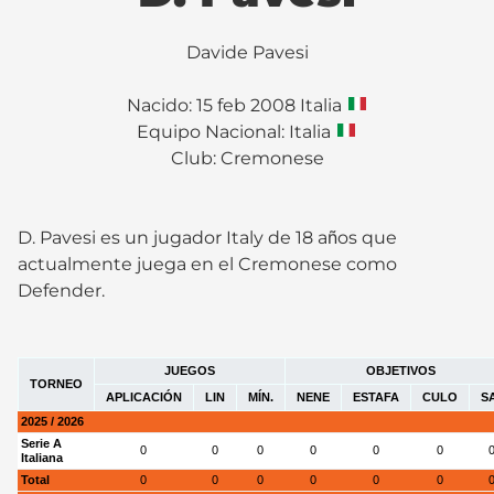
Davide Pavesi
Nacido: 15 feb 2008 Italia
Equipo Nacional: Italia
Club:
Cremonese
D. Pavesi es un jugador Italy de 18 años que
actualmente juega en el Cremonese como
Defender.
JUEGOS
OBJETIVOS
TORNEO
APLICACIÓN
LIN
MÍN.
NENE
ESTAFA
CULO
S
2025 / 2026
Serie A
0
0
0
0
0
0
Italiana
Total
0
0
0
0
0
0