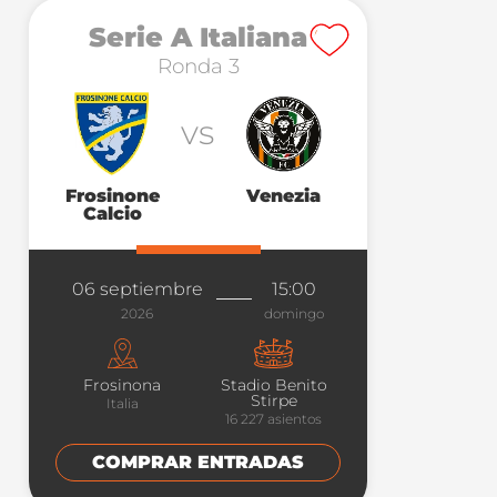
Serie A Italiana
Ronda 3
vs
Frosinone
Venezia
Calcio
06 septiembre
15:00
2026
domingo
Frosinona
Stadio Benito
Stirpe
Italia
16 227
asientos
COMPRAR ENTRADAS