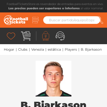
FootballTicketsStore es revendedor de entradas para eventos en vivo.
Los precios pueden ser superiores o inferiores
al valor nominal.
Hogar
|
Clubs
|
Venezia
|
estática
|
Players
|
B. Bjarkason
B. Bjarkason