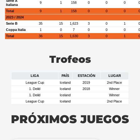
Serie A
9
1
158
0
0
0
Italiana
Total
9
1
158
0
0
0
2023 / 2024
Serie B
35
15
1,623
3
0
1
Coppa Italia
1
0
7
0
0
0
Total
36
15
1,630
3
0
1
Trofeos
LIGA
PAÍS
ESTACIÓN
LUGAR
League Cup
Iceland
2019
2nd Place
1. Deild
Iceland
2018
Winner
1. Deild
Iceland
Winner
League Cup
Iceland
2nd Place
PRÓXIMOS JUEGOS