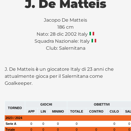
J. De Matteis
Jacopo De Matteis
186 cm
Nato: 28 dic 2002 Italy
Squadra Nazionale: Italy
Club:
Salernitana
J. De Matteis è un giocatore Italy di 23 anni che
attualmente gioca per il Salernitana come
Goalkeeper.
GIOCHI
OBIETTIVI
TORNEO
APP
LIN
MINIMO
TOTALE
CONTRO
CULO
SA
2023 / 2024
Serie A
0
0
0
0
0
0
Totale
0
0
0
0
0
0
0