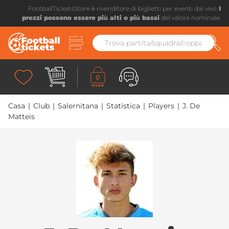
FootballTicketsStore è rivenditore di biglietti per eventi dal vivo.
I
prezzi possono essere più alti o più bassi
del valore nominale.
Casa
|
Club
|
Salernitana
|
Statistica
|
Players
|
J. De
Matteis