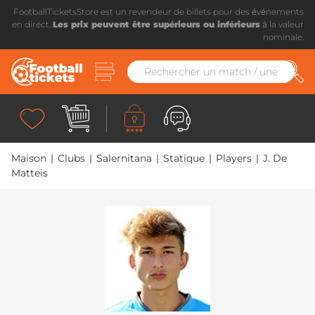
FootballTicketsStore est un revendeur de billets pour des événements
en direct.
Les prix peuvent être supérieurs ou inférieurs
à la valeur
nominale.
Maison
|
Clubs
|
Salernitana
|
Statique
|
Players
|
J. De
Matteis