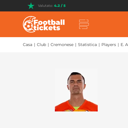
Valutato:
4.2 / 5
Casa
|
Club
|
Cremonese
|
Statistica
|
Players
|
E. 