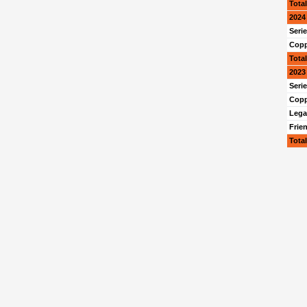
Tota
2024 
Seri
Copp
Tota
2023 
Seri
Copp
Lega
Frie
Tota