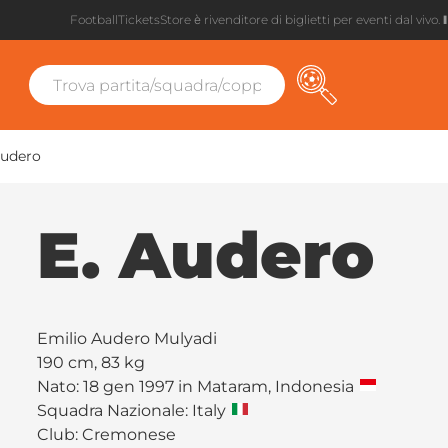
FootballTicketsStore è rivenditore di biglietti per eventi dal vivo.
Audero
E. Audero
Emilio Audero Mulyadi
190 cm, 83 kg
Nato: 18 gen 1997 in Mataram, Indonesia
Squadra Nazionale: Italy
Club:
Cremonese