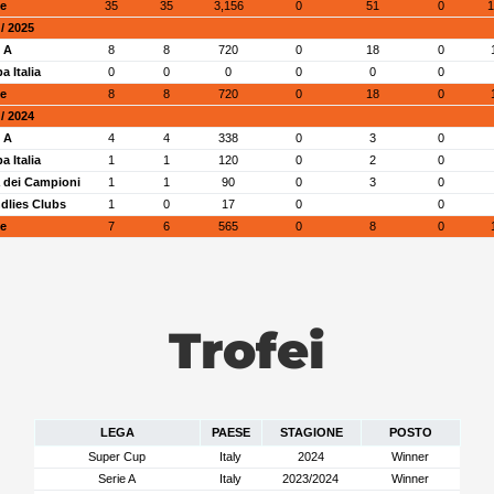
le
35
35
3,156
0
51
0
1
/ 2025
e A
8
8
720
0
18
0
a Italia
0
0
0
0
0
0
le
8
8
720
0
18
0
/ 2024
e A
4
4
338
0
3
0
a Italia
1
1
120
0
2
0
 dei Campioni
1
1
90
0
3
0
ndlies Clubs
1
0
17
0
0
le
7
6
565
0
8
0
Trofei
LEGA
PAESE
STAGIONE
POSTO
Super Cup
Italy
2024
Winner
Serie A
Italy
2023/2024
Winner