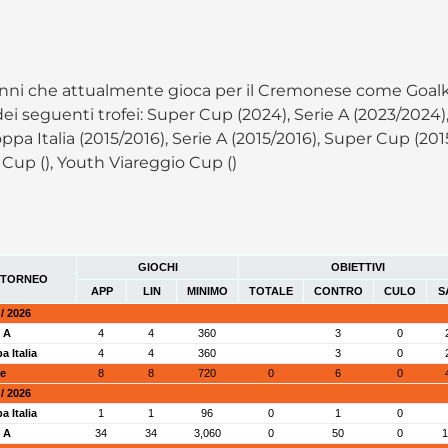
 anni che attualmente gioca per il Cremonese come Goal
 dei seguenti trofei: Super Cup (2024), Serie A (2023/2024),
pa Italia (2015/2016), Serie A (2015/2016), Super Cup (2015
er Cup (), Youth Viareggio Cup ()
GIOCHI
OBIETTIVI
TORNEO
APP
LIN
MINIMO
TOTALE
CONTRO
CULO
S
/ 2026
e A
4
4
360
3
0
a Italia
4
4
360
3
0
le
8
8
720
0
6
0
/ 2026
a Italia
1
1
96
0
1
0
e A
34
34
3,060
0
50
0
1