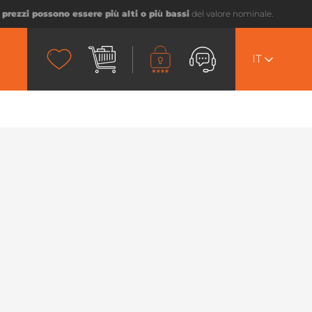
I prezzi possono essere più alti o più bassi
del valore nominale.
IT