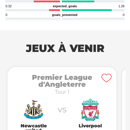
0.32
expected_goals
1.26
0
goals_prevented
0
JEUX À VENIR
Premier League
d'Angleterre
Tour 1
vs
Newcastle
Liverpool