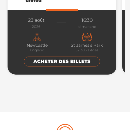
united
23 août
16:30
2026
dimanche
Newcastle
St James's Park
England
52 305
sièges
ACHETER DES BILLETS