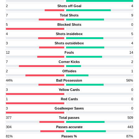
2
Shots off Goal
4
7
Total Shots
9
5
Blocked Shots
0
4
Shots insidebox
5
3
Shots outsidebox
4
12
Fouls
14
7
Corner Kicks
2
2
Offsides
1
44%
Ball Possession
56%
3
Yellow Cards
0
1
Red Cards
0
3
Goalkeeper Saves
0
377
Total passes
509
304
Passes accurate
443
81%
Passes %
87%