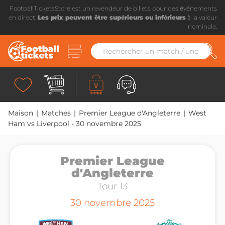
FootballTicketsStore est un revendeur de billets pour des événements
en direct.
Les prix peuvent être supérieurs ou inférieurs
à la valeur
nominale.
Maison
|
Matches
|
Premier League d'Angleterre
|
West
Ham vs Liverpool - 30 novembre 2025
Premier League
d'Angleterre
Tour 13
30 novembre 2025