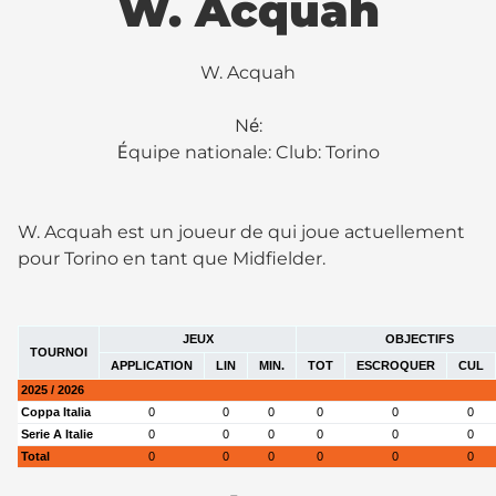
W. Acquah
W. Acquah
Né:
Équipe nationale: Club:
Torino
W. Acquah est un joueur de qui joue actuellement
pour Torino en tant que Midfielder.
JEUX
OBJECTIFS
TOURNOI
APPLICATION
LIN
MIN.
TOT
ESCROQUER
CUL
2025 / 2026
Coppa Italia
0
0
0
0
0
0
Serie A Italie
0
0
0
0
0
0
Total
0
0
0
0
0
0