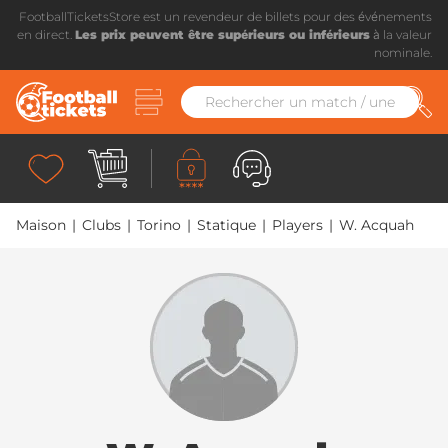
FootballTicketsStore est un revendeur de billets pour des événements
en direct.
Les prix peuvent être supérieurs ou inférieurs
à la valeur
nominale.
Maison
|
Clubs
|
Torino
|
Statique
|
Players
|
W. Acquah