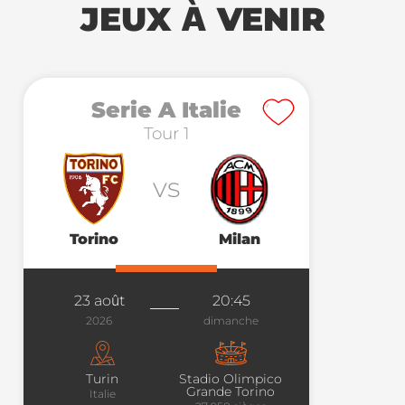
JEUX À VENIR
Serie A Italie
Tour 1
vs
Torino
Milan
23 août
20:45
2026
dimanche
Turin
Stadio Olimpico
Grande Torino
Italie