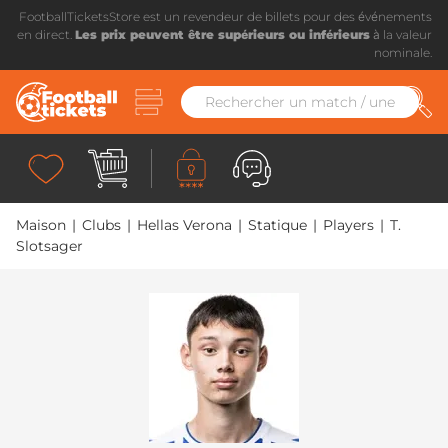
FootballTicketsStore est un revendeur de billets pour des événements
en direct.
Les prix peuvent être supérieurs ou inférieurs
à la valeur
nominale.
Maison
|
Clubs
|
Hellas Verona
|
Statique
|
Players
|
T.
Slotsager