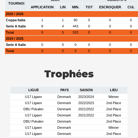
TOURNOI
APPLICATION
LIN
MIN.
TOT
ESCROQUER
CUL
2025 / 2026
Coppa Italia
1
1
90
0
0
0
Serie A Italie
8
4
443
0
0
0
Total
9
5
533
0
0
0
2024 / 2025
Serie A Italie
0
0
0
0
0
0
Total
0
0
0
0
0
0
Trophées
LIGUE
PAYS
SAISON
LIEU
U17 Ligaen
Denmark
2023/2024
Winner
U17 Ligaen
Denmark
2022/2023
2nd Place
DBU Pokalen
Denmark
2021/2022
2nd Place
U17 Ligaen
Denmark
2021/2022
2nd Place
DBU Pokalen
Denmark
2nd Place
U17 Ligaen
Denmark
Winner
U17 Ligaen
Denmark
2nd Place