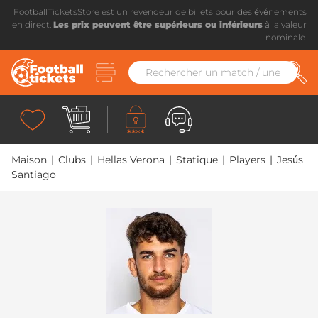
FootballTicketsStore est un revendeur de billets pour des événements
en direct.
Les prix peuvent être supérieurs ou inférieurs
à la valeur
nominale.
Maison
|
Clubs
|
Hellas Verona
|
Statique
|
Players
|
Jesús
Santiago