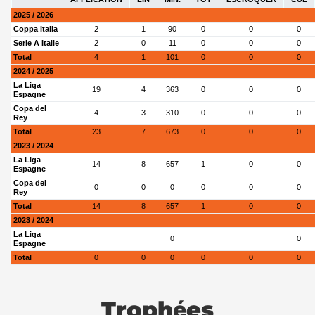
2025 / 2026
Coppa Italia
2
1
90
0
0
0
Serie A Italie
2
0
11
0
0
0
Total
4
1
101
0
0
0
2024 / 2025
La Liga
19
4
363
0
0
0
Espagne
Copa del
4
3
310
0
0
0
Rey
Total
23
7
673
0
0
0
2023 / 2024
La Liga
14
8
657
1
0
0
Espagne
Copa del
0
0
0
0
0
0
Rey
Total
14
8
657
1
0
0
2023 / 2024
La Liga
0
0
Espagne
Total
0
0
0
0
0
0
Trophées