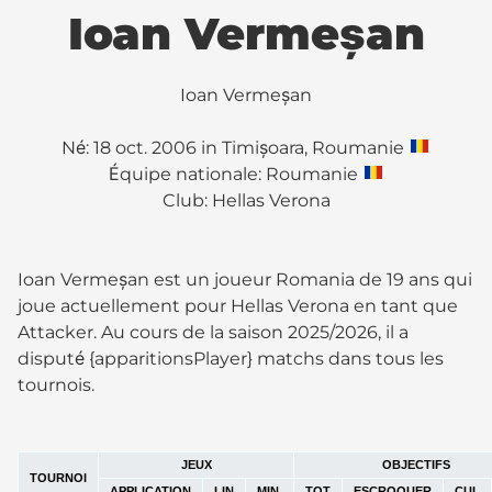
Ioan Vermeșan
Ioan Vermeșan
Né: 18 oct. 2006 in Timișoara, Roumanie
Équipe nationale: Roumanie
Club:
Hellas Verona
Ioan Vermeșan est un joueur Romania de 19 ans qui
joue actuellement pour Hellas Verona en tant que
Attacker. Au cours de la saison 2025/2026, il a
disputé {apparitionsPlayer} matchs dans tous les
tournois.
JEUX
OBJECTIFS
TOURNOI
APPLICATION
LIN
MIN.
TOT
ESCROQUER
CUL