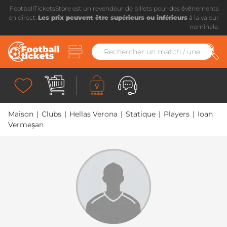
FootballTicketsStore est un revendeur de billets pour des événements
en direct.
Les prix peuvent être supérieurs ou inférieurs
à la valeur
nominale.
Maison
|
Clubs
|
Hellas Verona
|
Statique
|
Players
|
Ioan
Vermeșan