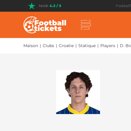
Noté:
4.2 / 5
Football
Maison
|
Clubs
|
Croatie
|
Statique
|
Players
|
D. Br