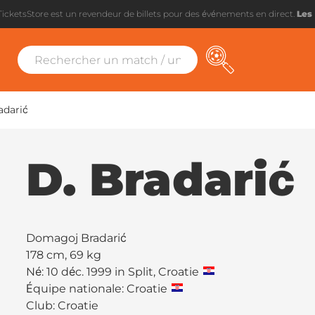
TicketsStore est un revendeur de billets pour des événements en direct.
Les 
adarić
D. Bradarić
Domagoj Bradarić
178 cm, 69 kg
Né: 10 déc. 1999 in Split, Croatie
Équipe nationale: Croatie
Club:
Croatie