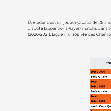
D. Bradarić est un joueur Croatia de 26 an
disputé {apparitionsPlayer} matchs dans t
(2020/2021), Ligue 1 (), Trophée des Champ
TO
2025 / 2026
Serie A Italie
Total
2024 / 2025
Serie A Italie
Total
2024 / 2025
World Cup - Qua