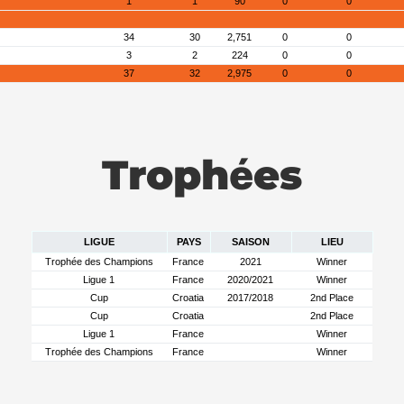
1
1
90
0
0
34
30
2,751
0
0
3
2
224
0
0
37
32
2,975
0
0
Trophées
LIGUE
PAYS
SAISON
LIEU
Trophée des Champions
France
2021
Winner
Ligue 1
France
2020/2021
Winner
Cup
Croatia
2017/2018
2nd Place
Cup
Croatia
2nd Place
Ligue 1
France
Winner
Trophée des Champions
France
Winner