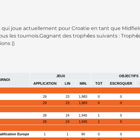
s qui joue actuellement pour Croatie en tant que Midfielde
ous les tournois.Gagnant des trophées suivants : Trophé
ions ()
JEUX
OBJECTIFS
URNOI
APPLICATION
LIN
MIN.
TOT
ESCROQUER
29
23
1,983
0
0
29
23
1,983
0
0
28
24
1,945
1
0
28
24
1,945
1
0
lification Europe
1
1
90
0
0