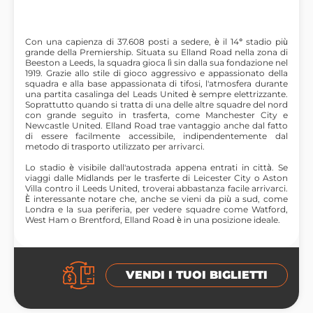
Con una capienza di 37.608 posti a sedere, è il 14° stadio più
grande della Premiership. Situata su Elland Road nella zona di
Beeston a Leeds, la squadra gioca lì sin dalla sua fondazione nel
1919. Grazie allo stile di gioco aggressivo e appassionato della
squadra e alla base appassionata di tifosi, l'atmosfera durante
una partita casalinga del Leads United è sempre elettrizzante.
Soprattutto quando si tratta di una delle altre squadre del nord
con grande seguito in trasferta, come Manchester City e
Newcastle United. Elland Road trae vantaggio anche dal fatto
di essere facilmente accessibile, indipendentemente dal
metodo di trasporto utilizzato per arrivarci.
Lo stadio è visibile dall'autostrada appena entrati in città. Se
viaggi dalle Midlands per le trasferte di Leicester City o Aston
Villa contro il Leeds United, troverai abbastanza facile arrivarci.
È interessante notare che, anche se vieni da più a sud, come
Londra e la sua periferia, per vedere squadre come Watford,
West Ham o Brentford, Elland Road è in una posizione ideale.
VENDI I TUOI BIGLIETTI