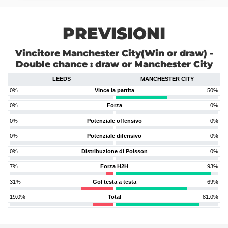
PREVISIONI
Vincitore Manchester City(Win or draw) -
Double chance : draw or Manchester City
LEEDS
MANCHESTER CITY
0%
Vince la partita
50%
0%
Forza
0%
0%
Potenziale offensivo
0%
0%
Potenziale difensivo
0%
0%
Distribuzione di Poisson
0%
7%
Forza H2H
93%
31%
Gol testa a testa
69%
19.0%
Total
81.0%