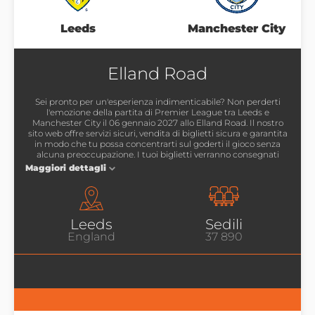
Leeds
Manchester City
Leeds
Manchester City
06 gennaio
20:00
2027
mercoledì
Elland Road
Sei pronto per un'esperienza indimenticabile? Non perderti
Leeds
Elland Road
l'emozione della partita di Premier League tra Leeds e
England
37 890
sedili
Manchester City il 06 gennaio 2027 allo Elland Road. Il nostro
sito web offre servizi sicuri, vendita di biglietti sicura e garantita
in modo che tu possa concentrarti sul goderti il ​​gioco senza
alcuna preoccupazione. I tuoi biglietti verranno consegnati
direttamente alla tua email, semplificando l'accesso al gioco
Maggiori dettagli
senza problemi.
Leeds
Sedili
England
37 890