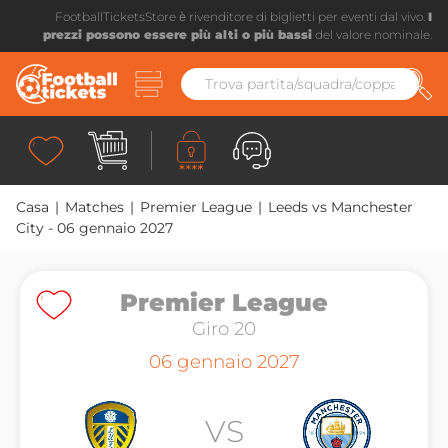
FootballTicketsStore è rivenditore di biglietti per eventi dal vivo.
I
prezzi possono essere più alti o più bassi
del valore nominale.
Casa
|
Matches
|
Premier League
|
Leeds vs Manchester
City - 06 gennaio 2027
Premier League
Premier League
Giro 20
Giro 20
06 gennaio 2027
VS
VS