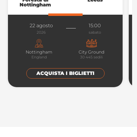
Nottingham
22 agosto
15:00
2026
sabato
Nottingham
City Ground
England
30 445
sedili
ACQUISTA I BIGLIETTI