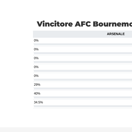
Vincitore AFC Bournemo
ARSENALE
0%
0%
0%
0%
0%
29%
40%
34.5%