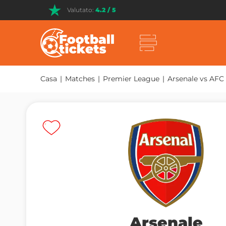
Valutato:
4.2 / 5
Casa
|
Matches
|
Premier League
|
Arsenale vs AFC
Arsenale