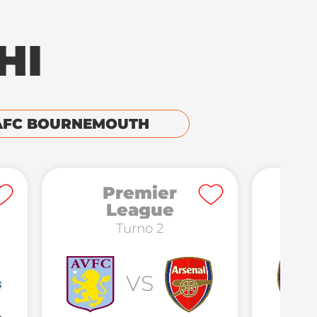
HI
AFC BOURNEMOUTH
Premier
League
Turno 2
VS