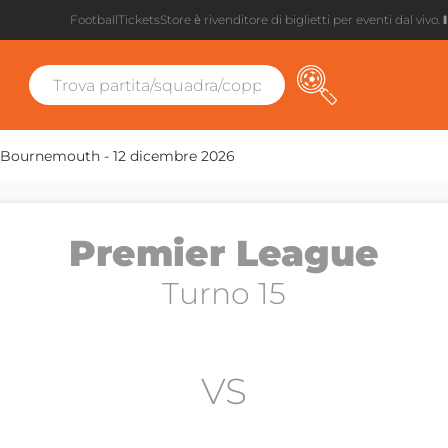
FootballTicketsStore è rivenditore di biglietti per eventi dal vivo.
 Bournemouth - 12 dicembre 2026
Premier League
Turno 15
VS
Premier League
Turno 15