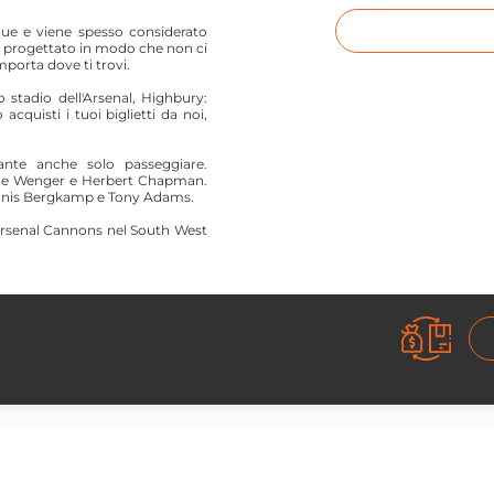
gue e viene spesso considerato
o progettato in modo che non ci
mporta dove ti trovi.
stadio dell'Arsenal, Highbury:
quisti i tuoi biglietti da noi,
ante anche solo passeggiare.
rsene Wenger e Herbert Chapman.
Dennis Bergkamp e Tony Adams.
 Arsenal Cannons nel South West