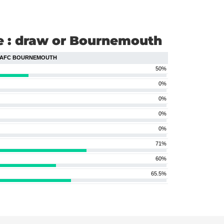
e : draw or Bournemouth
AFC BOURNEMOUTH
50%
0%
0%
0%
0%
71%
60%
65.5%