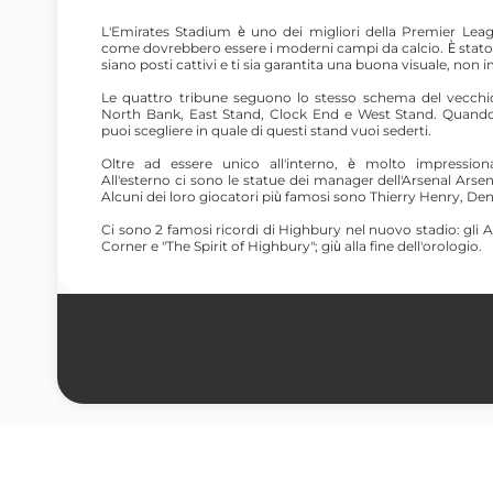
L'Emirates Stadium è uno dei migliori della Premier Lea
come dovrebbero essere i moderni campi da calcio. È stat
siano posti cattivi e ti sia garantita una buona visuale, non i
Le quattro tribune seguono lo stesso schema del vecchio 
North Bank, East Stand, Clock End e West Stand. Quando ac
puoi scegliere in quale di questi stand vuoi sederti.
Oltre ad essere unico all'interno, è molto impression
All'esterno ci sono le statue dei manager dell'Arsenal A
Alcuni dei loro giocatori più famosi sono Thierry Henry, 
Ci sono 2 famosi ricordi di Highbury nel nuovo stadio: gli
Corner e "The Spirit of Highbury"; giù alla fine dell'orologio.