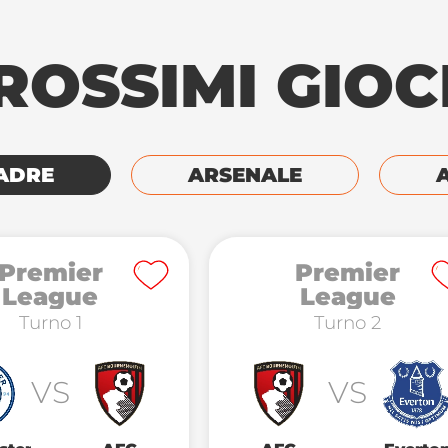
ROSSIMI GIOC
ADRE
ARSENALE
Premier
Premier
League
League
Turno 1
Turno 2
VS
VS