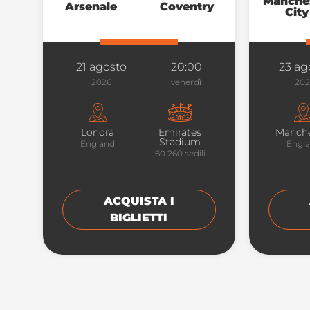
Manche
Arsenale
Coventry
City
21 agosto
20:00
23 ag
2026
venerdì
20
Londra
Emirates
Manche
Stadium
England
Engl
60 260
sedili
ACQUISTA I
BIGLIETTI