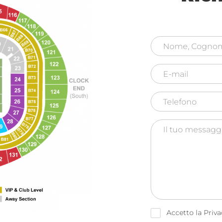
Accetto la Privacy & Cookies Policy (
Per
saperne di più
)
INVIARE
Accetto la Priva