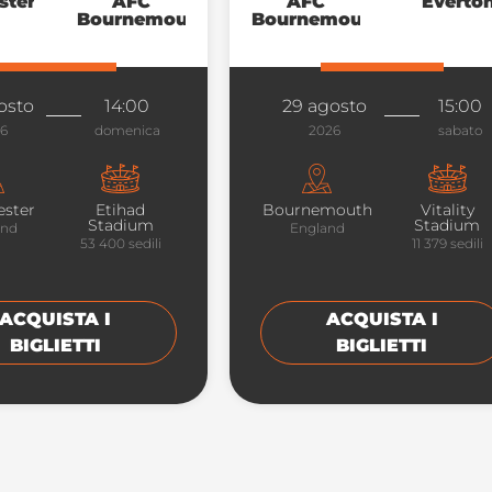
ster
AFC
AFC
Everto
Bournemouth
Bournemouth
osto
14:00
29 agosto
15:00
26
domenica
2026
sabato
ster
Etihad
Bournemouth
Vitality
Stadium
Stadium
and
England
53 400
sedili
11 379
sedili
ACQUISTA I
ACQUISTA I
BIGLIETTI
BIGLIETTI