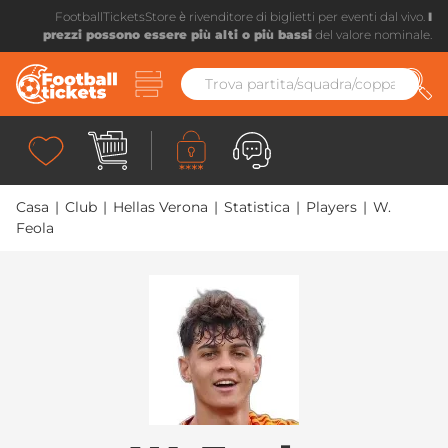
FootballTicketsStore è rivenditore di biglietti per eventi dal vivo.
I
prezzi possono essere più alti o più bassi
del valore nominale.
Casa
|
Club
|
Hellas Verona
|
Statistica
|
Players
|
W.
Feola