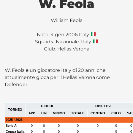
W. Feola
William Feola
Nato: 4 gen 2006 Italy
Squadra Nazionale: Italy
Club:
Hellas Verona
W. Feola è un giocatore Italy di 20 anni che
attualmente gioca per il Hellas Verona come
Defender.
GIOCHI
OBIETTIVI
TORNEO
APP
LIN
MINIMO
TOTALE
CONTRO
CULO
SA
2025 / 2026
Serie A
0
0
0
0
0
0
0
Coppa Italia
0
0
0
0
0
0