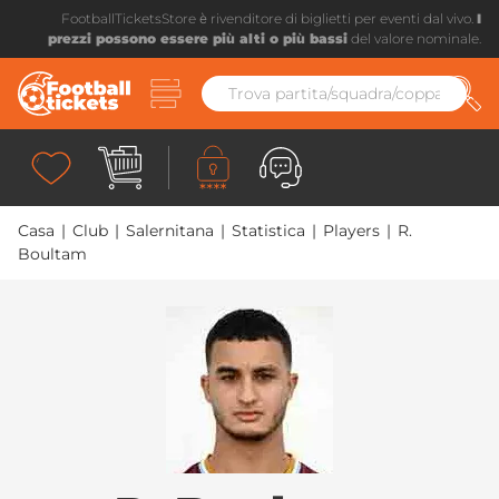
FootballTicketsStore è rivenditore di biglietti per eventi dal vivo.
I
prezzi possono essere più alti o più bassi
del valore nominale.
Casa
|
Club
|
Salernitana
|
Statistica
|
Players
|
R.
Boultam