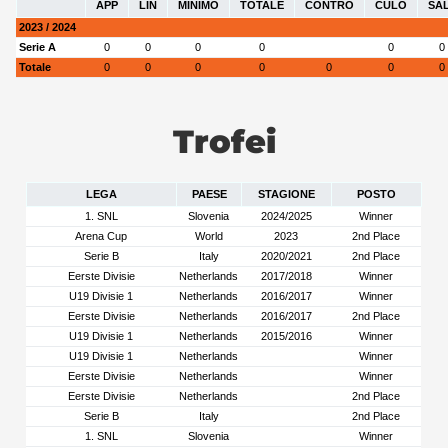
APP
LIN
MINIMO
TOTALE
CONTRO
CULO
SA
2023 / 2024
Serie A
0
0
0
0
0
0
Totale
0
0
0
0
0
0
0
Trofei
LEGA
PAESE
STAGIONE
POSTO
1. SNL
Slovenia
2024/2025
Winner
Arena Cup
World
2023
2nd Place
Serie B
Italy
2020/2021
2nd Place
Eerste Divisie
Netherlands
2017/2018
Winner
U19 Divisie 1
Netherlands
2016/2017
Winner
Eerste Divisie
Netherlands
2016/2017
2nd Place
U19 Divisie 1
Netherlands
2015/2016
Winner
U19 Divisie 1
Netherlands
Winner
Eerste Divisie
Netherlands
Winner
Eerste Divisie
Netherlands
2nd Place
Serie B
Italy
2nd Place
1. SNL
Slovenia
Winner