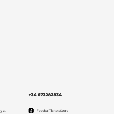
+34 673282834
FootballTicketsStore
ague