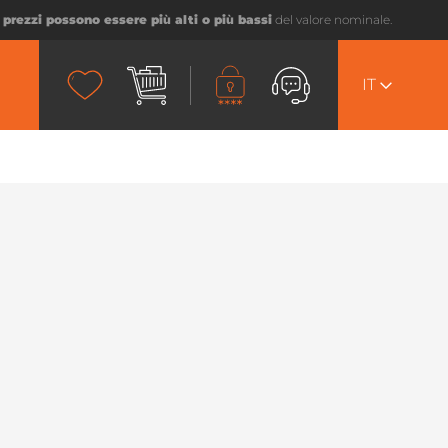
I prezzi possono essere più alti o più bassi
del valore nominale.
IT