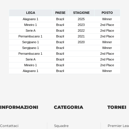
LEGA
PAESE
STAGIONE
POSTO
Alagoano 1
Brazil
2025
Winner
Mineiro 1
Brazil
2023
2nd Place
Serie A
Brazil
2022
2nd Place
Pernambucano 1
Brazil
2021
2nd Place
Sergipano 1
Brazil
2020
Winner
Sergipano 1
Brazil
Winner
Pernambucano 1
Brazil
2nd Place
Serie A
Brazil
2nd Place
Mineiro 1
Brazil
2nd Place
Alagoano 1
Brazil
Winner
INFORMAZIONI
CATEGORIA
TORNEI
Contattaci
Squadre
Premier Le