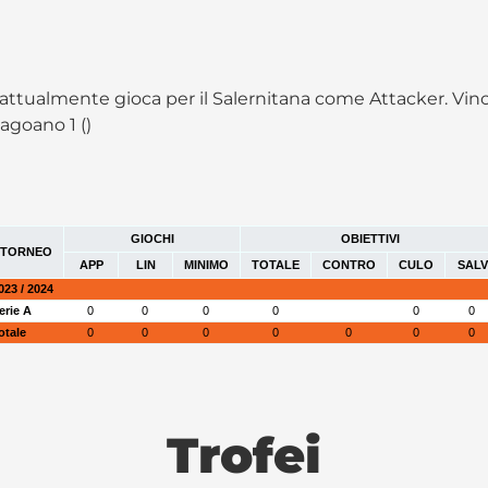
 attualmente gioca per il Salernitana come Attacker. Vinc
lagoano 1 ()
GIOCHI
OBIETTIVI
TORNEO
APP
LIN
MINIMO
TOTALE
CONTRO
CULO
SALV
023 / 2024
erie A
0
0
0
0
0
0
otale
0
0
0
0
0
0
0
Trofei