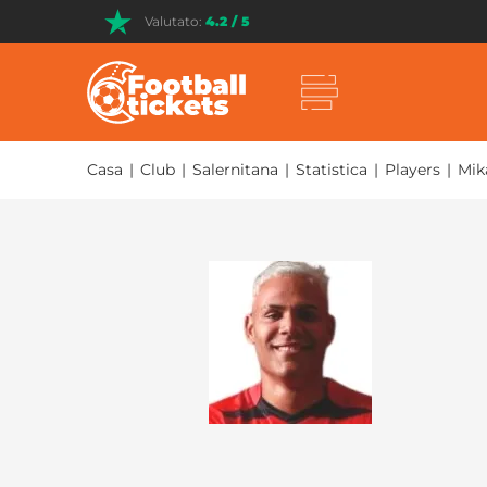
Valutato:
4.2 / 5
Casa
|
Club
|
Salernitana
|
Statistica
|
Players
|
Mik