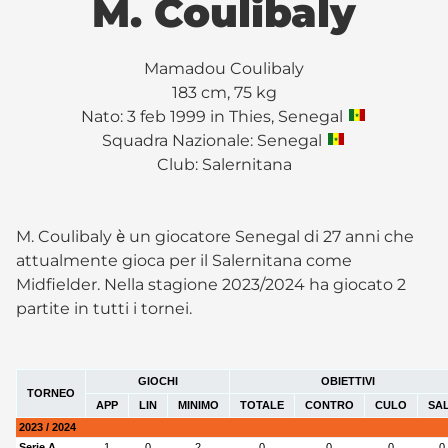
M. Coulibaly
Mamadou Coulibaly
183 cm, 75 kg
Nato: 3 feb 1999 in Thies, Senegal
Squadra Nazionale: Senegal
Club:
Salernitana
M. Coulibaly è un giocatore Senegal di 27 anni che
attualmente gioca per il Salernitana come
Midfielder. Nella stagione 2023/2024 ha giocato 2
partite in tutti i tornei.
GIOCHI
OBIETTIVI
TORNEO
APP
LIN
MINIMO
TOTALE
CONTRO
CULO
SA
2023 / 2024
Serie A
1
0
2
0
0
0
0