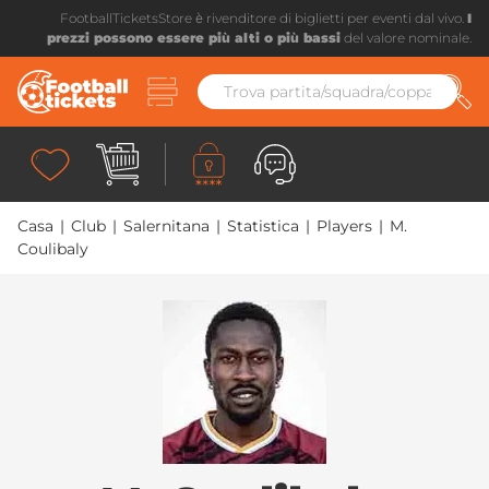
FootballTicketsStore è rivenditore di biglietti per eventi dal vivo.
I
prezzi possono essere più alti o più bassi
del valore nominale.
Casa
|
Club
|
Salernitana
|
Statistica
|
Players
|
M.
Coulibaly