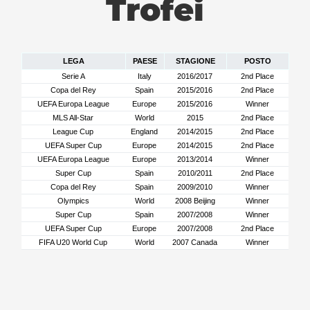
Trofei
LEGA
PAESE
STAGIONE
POSTO
Serie A
Italy
2016/2017
2nd Place
Copa del Rey
Spain
2015/2016
2nd Place
UEFA Europa League
Europe
2015/2016
Winner
MLS All-Star
World
2015
2nd Place
League Cup
England
2014/2015
2nd Place
UEFA Super Cup
Europe
2014/2015
2nd Place
UEFA Europa League
Europe
2013/2014
Winner
Super Cup
Spain
2010/2011
2nd Place
Copa del Rey
Spain
2009/2010
Winner
Olympics
World
2008 Beijing
Winner
Super Cup
Spain
2007/2008
Winner
UEFA Super Cup
Europe
2007/2008
2nd Place
FIFA U20 World Cup
World
2007 Canada
Winner