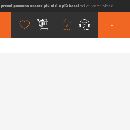
I prezzi possono essere più alti o più bassi
del valore nominale.
IT