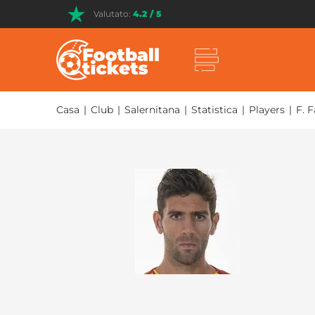
Valutato:
4.2 / 5
Casa
|
Club
|
Salernitana
|
Statistica
|
Players
|
F. F