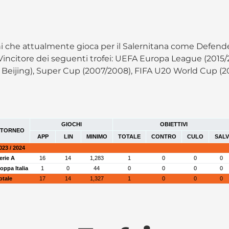
ni che attualmente gioca per il Salernitana come Defende
ol.Vincitore dei seguenti trofei: UEFA Europa League (201
 Beijing), Super Cup (2007/2008), FIFA U20 World Cup (
GIOCHI
OBIETTIVI
TORNEO
APP
LIN
MINIMO
TOTALE
CONTRO
CULO
SALV
023 / 2024
erie A
16
14
1,283
1
0
0
0
oppa Italia
1
0
44
0
0
0
0
otale
17
14
1,327
1
0
0
0