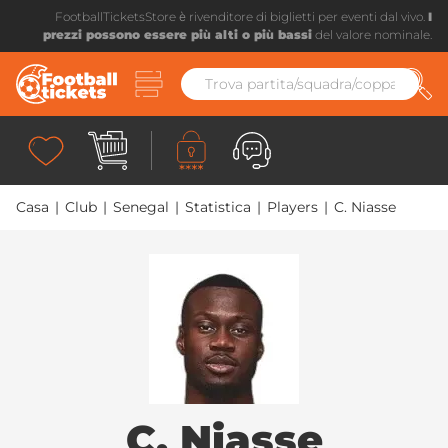
FootballTicketsStore è rivenditore di biglietti per eventi dal vivo.
I
prezzi possono essere più alti o più bassi
del valore nominale.
Casa
|
Club
|
Senegal
|
Statistica
|
Players
|
C. Niasse
C. Niasse