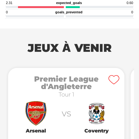
2.31
expected_goals
0.60
0
goals_prevented
0
JEUX À VENIR
Premier League
d'Angleterre
Tour 1
vs
Arsenal
Coventry