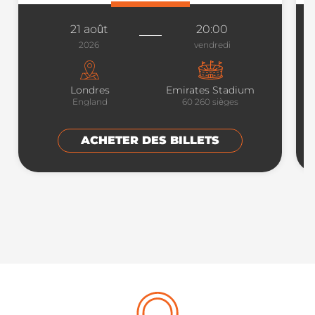
21 août
20:00
2026
vendredi
Londres
Emirates Stadium
England
60 260
sièges
ACHETER DES BILLETS