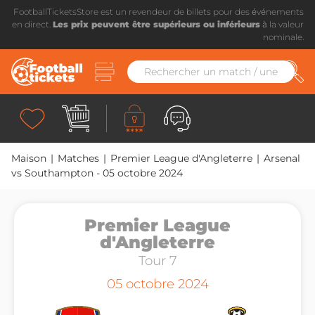
FootballTicketsStore est un revendeur de billets pour des événements
en direct.
Les prix peuvent être supérieurs ou inférieurs
à la valeur
nominale.
Maison
|
Matches
|
Premier League d'Angleterre
|
Arsenal
vs Southampton - 05 octobre 2024
Premier League
d'Angleterre
Tour 7
05 octobre 2024