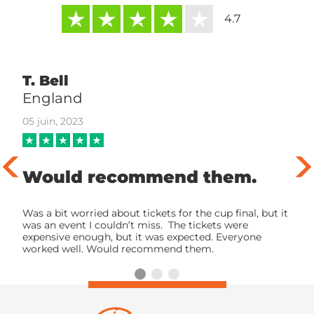
4.7
T. Bell
S
England
E
05 juin, 2023
06
Would recommend them.
a
Was a bit worried about tickets for the cup final, but it
Ve
was an event I couldn’t miss. The tickets were
ti
expensive enough, but it was expected. Everyone
ex
worked well. Would recommend them.