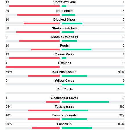
13
Shots off Goal
1
29
Total Shots
8
10
Blocked Shots
5
20
Shots insidebox
5
9
Shots outsidebox
3
10
Fouls
9
13
Corner Kicks
1
1
Offsides
0
59%
Ball Possession
41%
0
Yellow Cards
3
Red Cards
1
Goalkeeper Saves
3
534
Total passes
383
481
Passes accurate
327
90%
Passes %
85%