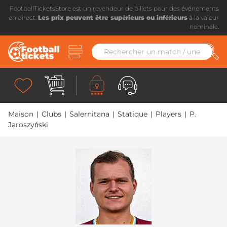
FootballTicketsStore est un revendeur de billets pour des événements
en direct.
Les prix peuvent être supérieurs ou inférieurs
à la valeur
nominale.
Maison
|
Clubs
|
Salernitana
|
Statique
|
Players
|
P.
Jaroszyński