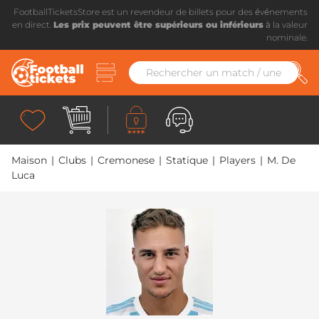
FootballTicketsStore est un revendeur de billets pour des événements
en direct.
Les prix peuvent être supérieurs ou inférieurs
à la valeur
nominale.
Maison
|
Clubs
|
Cremonese
|
Statique
|
Players
|
M. De
Luca