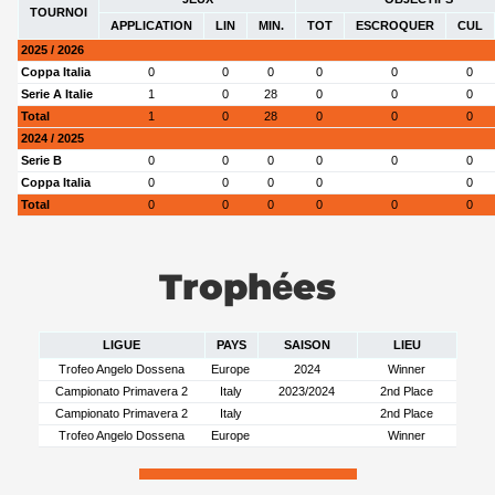
TOURNOI
APPLICATION
LIN
MIN.
TOT
ESCROQUER
CUL
2025 / 2026
Coppa Italia
0
0
0
0
0
0
Serie A Italie
1
0
28
0
0
0
Total
1
0
28
0
0
0
2024 / 2025
Serie B
0
0
0
0
0
0
Coppa Italia
0
0
0
0
0
Total
0
0
0
0
0
0
Trophées
LIGUE
PAYS
SAISON
LIEU
Trofeo Angelo Dossena
Europe
2024
Winner
Campionato Primavera 2
Italy
2023/2024
2nd Place
Campionato Primavera 2
Italy
2nd Place
Trofeo Angelo Dossena
Europe
Winner