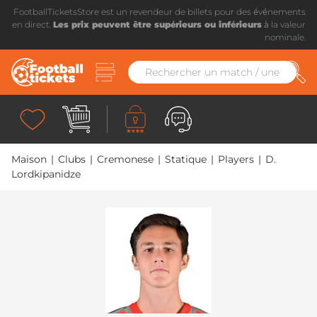
FootballTicketsStore est un revendeur de billets pour des événements
en direct.
Les prix peuvent être supérieurs ou inférieurs
à la valeur
nominale.
Maison
|
Clubs
|
Cremonese
|
Statique
|
Players
|
D.
Lordkipanidze