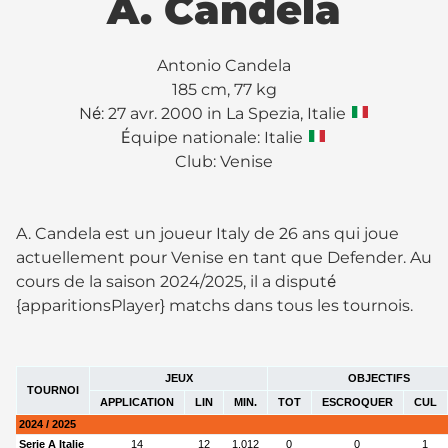
A. Candela
Antonio Candela
185 cm, 77 kg
Né: 27 avr. 2000 in La Spezia, Italie
Équipe nationale: Italie
Club:
Venise
A. Candela est un joueur Italy de 26 ans qui joue
actuellement pour Venise en tant que Defender. Au
cours de la saison 2024/2025, il a disputé
{apparitionsPlayer} matchs dans tous les tournois.
JEUX
OBJECTIFS
TOURNOI
APPLICATION
LIN
MIN.
TOT
ESCROQUER
CUL
2024 / 2025
Serie A Italie
14
12
1,012
0
0
1