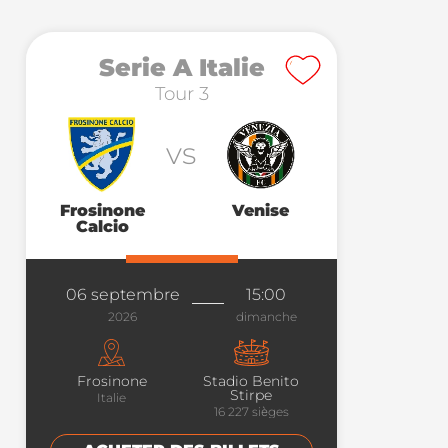
Serie A Italie
Tour 3
vs
Frosinone
Venise
Calcio
06 septembre
15:00
2026
dimanche
Frosinone
Stadio Benito
Stirpe
Italie
16 227
sièges