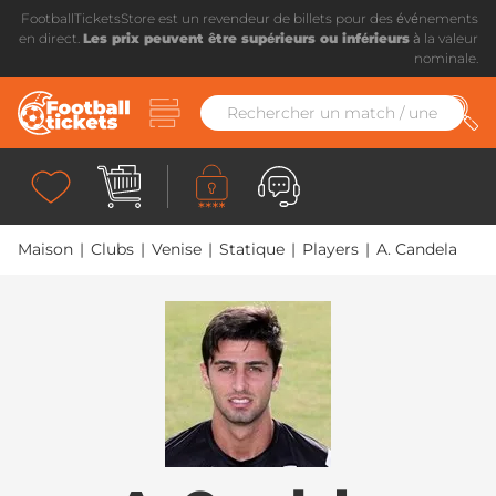
FootballTicketsStore est un revendeur de billets pour des événements
en direct.
Les prix peuvent être supérieurs ou inférieurs
à la valeur
nominale.
Maison
|
Clubs
|
Venise
|
Statique
|
Players
|
A. Candela