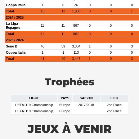
Coppa Italia
1
0
26
0
0
0
Total
15
12
1,038
0
0
1
2024 / 2025
La Liga
11
11
867
0
0
0
Espagne
Total
11
11
867
0
0
0
2023 / 2024
Serie B
40
39
3,334
1
0
3
Coppa Italia
1
1
113
0
0
0
Total
41
40
3,447
1
0
3
Trophées
LIGUE
PAYS
SAISON
LIEU
UEFA U19 Championship
Europe
2017/2018
2nd Place
UEFA U19 Championship
Europe
2nd Place
JEUX À VENIR