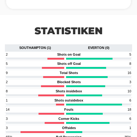
STATISTIKEN
SOUTHAMPTON (1)
EVERTON (0)
2
Shots on Goal
5
5
Shots off Goal
8
9
Total Shots
16
2
Blocked Shots
3
8
Shots insidebox
10
1
Shots outsidebox
6
14
Fouls
18
3
Corner Kicks
6
3
Offsides
1