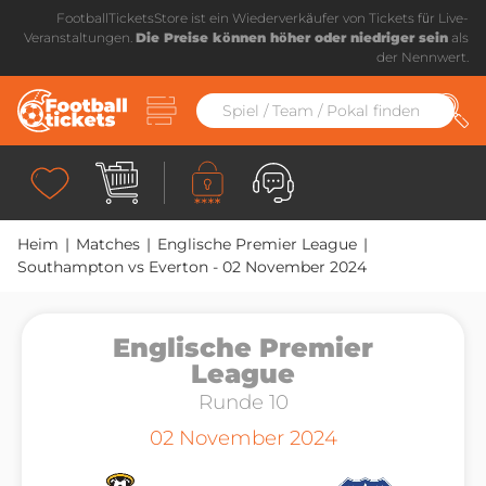
FootballTicketsStore ist ein Wiederverkäufer von Tickets für Live-
Veranstaltungen.
Die Preise können höher oder niedriger sein
als
der Nennwert.
Heim
|
Matches
|
Englische Premier League
|
Southampton vs Everton - 02 November 2024
Englische Premier
League
Runde 10
02 November 2024