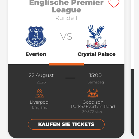
Englische Premier
League
Runde 1
VS
Everton
Crystal Palace
22 August
15:00
2026
Samstag
Liverpool
Goodison
Park53Everton Road
England
39 572
sitze
KAUFEN SIE TICKETS