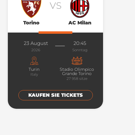
VS
Torino
AC Milan
23 August
20:45
2026
Sonntag
Turin
Stadio Olimpico
Grande Torino
Italy
27 958
sitze
KAUFEN SIE TICKETS