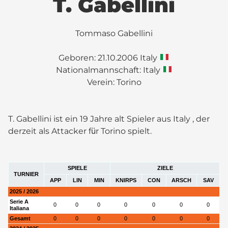
T. Gabellini
Tommaso Gabellini
Geboren: 21.10.2006 Italy
Nationalmannschaft: Italy
Verein:
Torino
T. Gabellini ist ein 19 Jahre alt Spieler aus Italy , der
derzeit als Attacker für Torino spielt.
SPIELE
ZIELE
TURNIER
APP
LIN
MIN
KNIRPS
CON
ARSCH
SAV
2025 / 2026
Serie A
0
0
0
0
0
0
0
Italiana
Gesamt
0
0
0
0
0
0
0