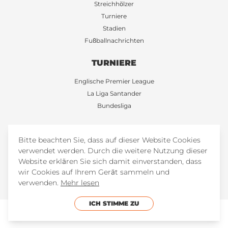
Streichhölzer
Turniere
Stadien
Fußballnachrichten
TURNIERE
Englische Premier League
La Liga Santander
Bundesliga
+34 673282834
Bitte beachten Sie, dass auf dieser Website Cookies
verwendet werden. Durch die weitere Nutzung dieser
FootballTicketsStore
Website erklären Sie sich damit einverstanden, dass
FootballTicketsStore
wir Cookies auf Ihrem Gerät sammeln und
verwenden.
Mehr lesen
ICH STIMME ZU