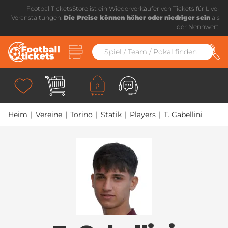
FootballTicketsStore ist ein Wiederverkäufer von Tickets für Live-
Veranstaltungen.
Die Preise können höher oder niedriger sein
als
der Nennwert.
Heim
|
Vereine
|
Torino
|
Statik
|
Players
|
T. Gabellini