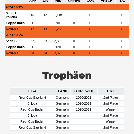
APP
LIN
MIN
KNIRPS
CON
ARSCH
SAV
2024 / 2025
Serie A
16
12
1,118
1
0
0
0
Italiana
Coppa Italia
1
1
90
0
0
0
0
Gesamt
17
13
1,208
1
0
0
0
2023 / 2024
Serie B
37
33
2,803
0
0
0
0
Coppa Italia
1
1
120
0
0
0
0
Gesamt
38
34
2,923
0
0
0
0
Trophäen
LIGA
LAND
JAHRESZEIT
ORT
Reg. Cup Saarland
Germany
2020/2021
2nd Place
3. Liga
Germany
2018/2019
2nd Place
Reg. Cup Baden
Germany
2018/2019
Winner
3. Liga
Germany
2nd Place
Reg. Cup Baden
Germany
Winner
Reg. Cup Saarland
Germany
2nd Place