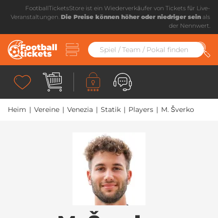
FootballTicketsStore ist ein Wiederverkäufer von Tickets für Live-
Veranstaltungen.
Die Preise können höher oder niedriger sein
als
der Nennwert.
Heim
|
Vereine
|
Venezia
|
Statik
|
Players
|
M. Šverko