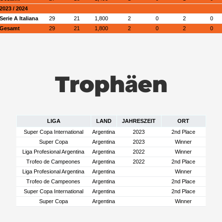
2023 / 2024
Serie A Italiana
29
21
1,800
2
0
2
0
Gesamt
29
21
1,800
2
0
2
0
Trophäen
LIGA
LAND
JAHRESZEIT
ORT
Super Copa International
Argentina
2023
2nd Place
Super Copa
Argentina
2023
Winner
Liga Profesional Argentina
Argentina
2022
Winner
Trofeo de Campeones
Argentina
2022
2nd Place
Liga Profesional Argentina
Argentina
Winner
Trofeo de Campeones
Argentina
2nd Place
Super Copa International
Argentina
2nd Place
Super Copa
Argentina
Winner