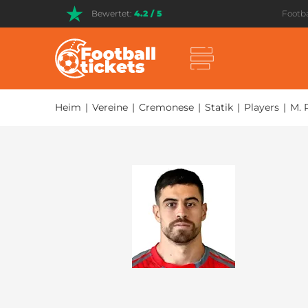
Bewertet:
4.2 / 5
Footba
Heim
|
Vereine
|
Cremonese
|
Statik
|
Players
|
M. 