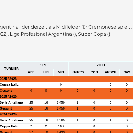
 Argentina , der derzeit als Midfielder für Cremonese spi
22), Liga Profesional Argentina (), Super Copa ()
SPIELE
ZIELE
TURNIER
APP
LIN
MIN
KNIRPS
CON
ARSCH
SAV
2025 / 2026
Coppa Italia
0
0
0
Gesamt
0
0
0
0
0
0
0
2025 / 2026
Serie A Italiana
25
16
1,459
1
0
0
0
Gesamt
25
16
1,459
1
0
0
0
2024 / 2025
Serie A Italiana
25
16
1,385
1
0
1
0
Coppa Italia
2
2
108
0
0
0
0
Gesamt
27
18
1,493
1
0
1
0