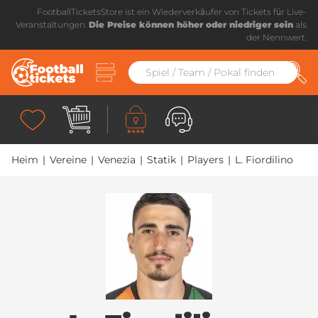
FootballTicketsStore ist ein Wiederverkäufer von Tickets für Live-
Veranstaltungen.
Die Preise können höher oder niedriger sein
als
der Nennwert.
Heim
|
Vereine
|
Venezia
|
Statik
|
Players
|
L. Fiordilino