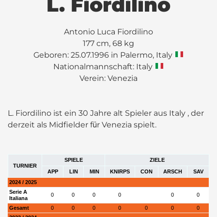
L. Fiordilino
Antonio Luca Fiordilino
177 cm, 68 kg
Geboren: 25.07.1996 in Palermo, Italy
Nationalmannschaft: Italy
Verein:
Venezia
L. Fiordilino ist ein 30 Jahre alt Spieler aus Italy , der
derzeit als Midfielder für Venezia spielt.
SPIELE
ZIELE
TURNIER
APP
LIN
MIN
KNIRPS
CON
ARSCH
SAV
2024 / 2025
Serie A
0
0
0
0
0
0
Italiana
Gesamt
0
0
0
0
0
0
0