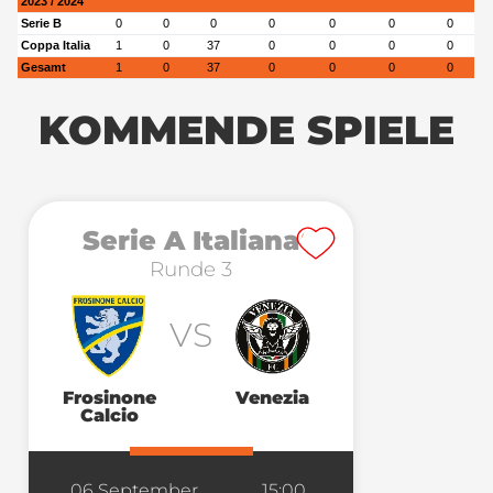
2023 / 2024
Serie B
0
0
0
0
0
0
0
Coppa Italia
1
0
37
0
0
0
0
Gesamt
1
0
37
0
0
0
0
KOMMENDE SPIELE
Serie A Italiana
Runde 3
VS
Frosinone
Venezia
Calcio
06 September
15:00