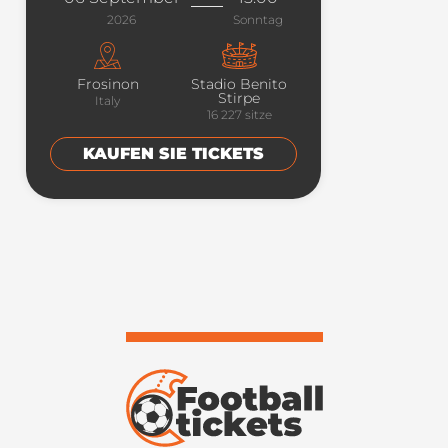
2026
Sonntag
Frosinon
Stadio Benito
Stirpe
Italy
16 227
sitze
KAUFEN SIE TICKETS