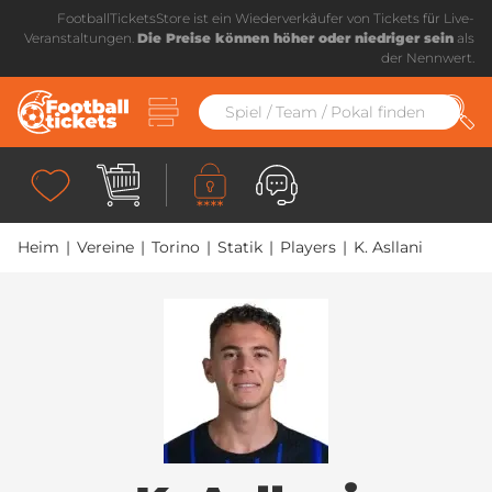
FootballTicketsStore ist ein Wiederverkäufer von Tickets für Live-
Veranstaltungen.
Die Preise können höher oder niedriger sein
als
der Nennwert.
Heim
|
Vereine
|
Torino
|
Statik
|
Players
|
K. Asllani