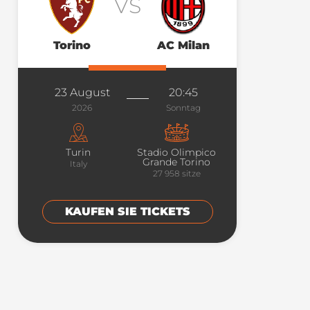
VS
Torino
AC Milan
23 August
20:45
2026
Sonntag
Turin
Stadio Olimpico
Grande Torino
Italy
27 958
sitze
KAUFEN SIE TICKETS