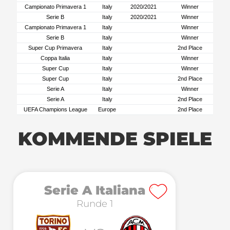
Campionato Primavera 1
Italy
2020/2021
Winner
Serie B
Italy
2020/2021
Winner
Campionato Primavera 1
Italy
Winner
Serie B
Italy
Winner
Super Cup Primavera
Italy
2nd Place
Coppa Italia
Italy
Winner
Super Cup
Italy
Winner
Super Cup
Italy
2nd Place
Serie A
Italy
Winner
Serie A
Italy
2nd Place
UEFA Champions League
Europe
2nd Place
KOMMENDE SPIELE
Serie A Italiana
Runde 1