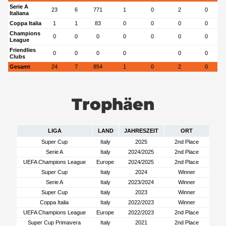
Serie A
23
6
771
1
0
2
0
Italiana
Coppa Italia
1
1
83
0
0
0
0
Champions
0
0
0
0
0
0
0
League
Friendlies
0
0
0
0
0
0
Clubs
Gesamt
24
7
854
1
0
2
0
Trophäen
LIGA
LAND
JAHRESZEIT
ORT
Super Cup
Italy
2025
2nd Place
Serie A
Italy
2024/2025
2nd Place
UEFA Champions League
Europe
2024/2025
2nd Place
Super Cup
Italy
2024
Winner
Serie A
Italy
2023/2024
Winner
Super Cup
Italy
2023
Winner
Coppa Italia
Italy
2022/2023
Winner
UEFA Champions League
Europe
2022/2023
2nd Place
Super Cup Primavera
Italy
2021
2nd Place