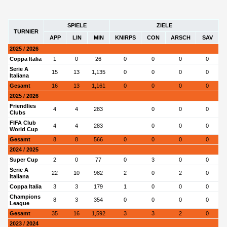
SPIELE
ZIELE
TURNIER
APP
LIN
MIN
KNIRPS
CON
ARSCH
SAV
2025 / 2026
Coppa Italia
1
0
26
0
0
0
0
Serie A
15
13
1,135
0
0
0
0
Italiana
Gesamt
16
13
1,161
0
0
0
0
2025 / 2026
Friendlies
4
4
283
0
0
0
Clubs
FIFA Club
4
4
283
0
0
0
World Cup
Gesamt
8
8
566
0
0
0
0
2024 / 2025
Super Cup
2
0
77
0
3
0
0
Serie A
22
10
982
2
0
2
0
Italiana
Coppa Italia
3
3
179
1
0
0
0
Champions
8
3
354
0
0
0
0
League
Gesamt
35
16
1,592
3
3
2
0
2023 / 2024