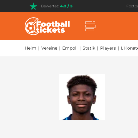
Bewertet:
4.2 / 5
Footba
Heim
|
Vereine
|
Empoli
|
Statik
|
Players
|
I. Konat