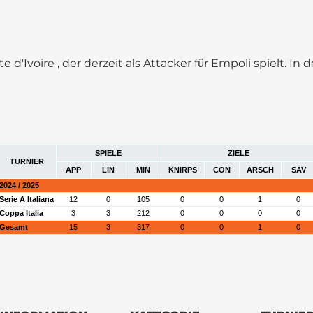
te d'Ivoire , der derzeit als Attacker für Empoli spielt. In
SPIELE
ZIELE
TURNIER
APP
LIN
MIN
KNIRPS
CON
ARSCH
SAV
2024 / 2025
Serie A Italiana
12
0
105
0
0
1
0
Coppa Italia
3
3
212
0
0
0
0
Gesamt
15
3
317
0
0
1
0