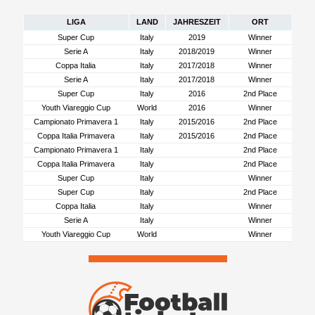
LIGA
LAND
JAHRESZEIT
ORT
Super Cup
Italy
2019
Winner
Serie A
Italy
2018/2019
Winner
Coppa Italia
Italy
2017/2018
Winner
Serie A
Italy
2017/2018
Winner
Super Cup
Italy
2016
2nd Place
Youth Viareggio Cup
World
2016
Winner
Campionato Primavera 1
Italy
2015/2016
2nd Place
Coppa Italia Primavera
Italy
2015/2016
2nd Place
Campionato Primavera 1
Italy
2nd Place
Coppa Italia Primavera
Italy
2nd Place
Super Cup
Italy
Winner
Super Cup
Italy
2nd Place
Coppa Italia
Italy
Winner
Serie A
Italy
Winner
Youth Viareggio Cup
World
Winner