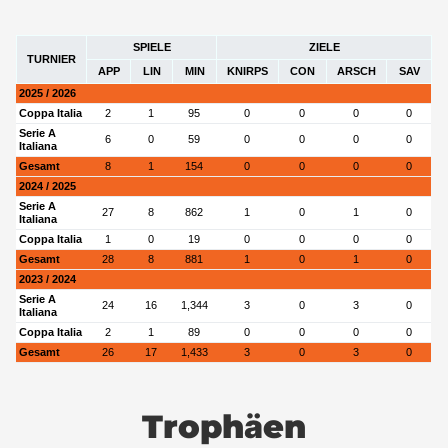
SPIELE
ZIELE
TURNIER
APP
LIN
MIN
KNIRPS
CON
ARSCH
SAV
2025 / 2026
Coppa Italia
2
1
95
0
0
0
0
Serie A
6
0
59
0
0
0
0
Italiana
Gesamt
8
1
154
0
0
0
0
2024 / 2025
Serie A
27
8
862
1
0
1
0
Italiana
Coppa Italia
1
0
19
0
0
0
0
Gesamt
28
8
881
1
0
1
0
2023 / 2024
Serie A
24
16
1,344
3
0
3
0
Italiana
Coppa Italia
2
1
89
0
0
0
0
Gesamt
26
17
1,433
3
0
3
0
Trophäen