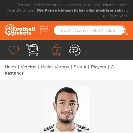
FootballTicketsStore ist ein Wiederverkäufer von Tickets für Live-
Veranstaltungen.
Die Preise können höher oder niedriger sein
als
der Nennwert.
Heim
|
Vereine
|
Hellas Verona
|
Statik
|
Players
|
G.
Kastanos