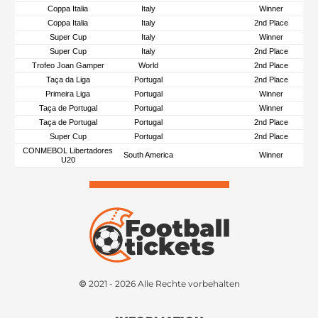
Coppa Italia
Italy
Winner
Coppa Italia
Italy
2nd Place
Super Cup
Italy
Winner
Super Cup
Italy
2nd Place
Trofeo Joan Gamper
World
2nd Place
Taça da Liga
Portugal
2nd Place
Primeira Liga
Portugal
Winner
Taça de Portugal
Portugal
Winner
Taça de Portugal
Portugal
2nd Place
Super Cup
Portugal
2nd Place
CONMEBOL Libertadores
South America
Winner
U20
© 2021 - 2026 Alle Rechte vorbehalten