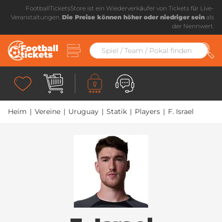
FootballTicketsStore ist ein Wiederverkäufer von Tickets für Live-
Veranstaltungen.
Die Preise können höher oder niedriger sein
als
der Nennwert.
Heim
|
Vereine
|
Uruguay
|
Statik
|
Players
|
F. Israel