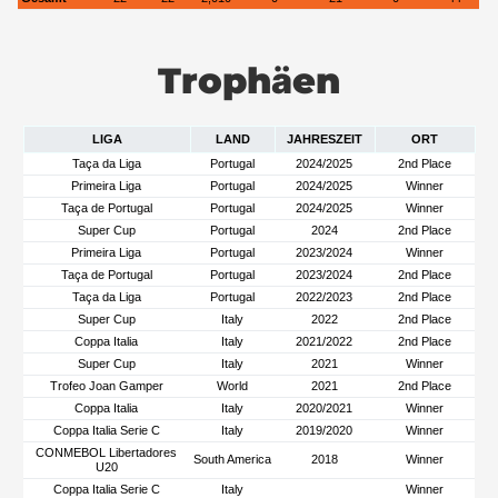
Trophäen
LIGA
LAND
JAHRESZEIT
ORT
Taça da Liga
Portugal
2024/2025
2nd Place
Primeira Liga
Portugal
2024/2025
Winner
Taça de Portugal
Portugal
2024/2025
Winner
Super Cup
Portugal
2024
2nd Place
Primeira Liga
Portugal
2023/2024
Winner
Taça de Portugal
Portugal
2023/2024
2nd Place
Taça da Liga
Portugal
2022/2023
2nd Place
Super Cup
Italy
2022
2nd Place
Coppa Italia
Italy
2021/2022
2nd Place
Super Cup
Italy
2021
Winner
Trofeo Joan Gamper
World
2021
2nd Place
Coppa Italia
Italy
2020/2021
Winner
Coppa Italia Serie C
Italy
2019/2020
Winner
CONMEBOL Libertadores
South America
2018
Winner
U20
Coppa Italia Serie C
Italy
Winner