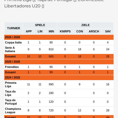
Libertadores U20 ()
SPIELE
ZIELE
TURNIER
APP
LIN
MIN
KNIRPS
CON
ARSCH
SAV
2025 / 2026
Coppa Italia
1
1
90
0
0
0
4
Serie A
9
9
810
0
18
0
24
Italiana
Gesamt
10
10
900
0
18
0
28
2025 / 2026
Friendlies
1
1
90
0
1
0
1
Gesamt
1
1
90
0
1
0
1
2024 / 2025
Primeira
11
11
990
0
9
0
16
Liga
Taça da
2
2
180
0
0
0
Liga
Taça de
1
1
120
0
0
0
Portugal
Champions
8
8
720
0
12
0
28
League
Gesamt
22
22
2,010
0
21
0
44