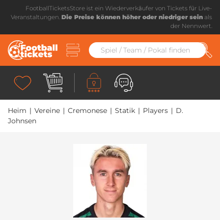
FootballTicketsStore ist ein Wiederverkäufer von Tickets für Live-
Veranstaltungen.
Die Preise können höher oder niedriger sein
als
der Nennwert.
Heim
|
Vereine
|
Cremonese
|
Statik
|
Players
|
D.
Johnsen