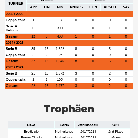
TURNIER
APP
LIN
MIN
KNIRPS
CON
ARSCH
SAV
2025 / 2026
Coppa Italia
1
0
13
0
0
0
0
Serie A
11
5
390
1
0
1
0
Italiana
Gesamt
12
5
403
1
0
1
0
2024 / 2025
Serie B
35
16
1,822
8
0
5
0
Coppa Italia
2
2
124
0
0
0
0
Gesamt
37
18
1,946
8
0
5
0
2023 / 2024
Serie B
21
15
1,372
3
0
2
0
Coppa Italia
1
1
105
0
0
0
0
Gesamt
22
16
1,477
3
0
2
0
Trophäen
LIGA
LAND
JAHRESZEIT
ORT
Eredivisie
Netherlands
2017/2018
2nd Place
Eerste Divisie
Netherlands
2017/2018
Winner