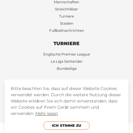
Mannschaften
Streichhölzer
Turniere
Stadien
Fußballnachrichten
TURNIERE
Englische Premier League
La Liga Santander
Bundesliga
+34 673282834
Bitte beachten Sie, dass auf dieser Website Cookies
verwendet werden. Durch die weitere Nutzung dieser
FootballTicketsStore
Website erklären Sie sich damit einverstanden, dass
FootballTicketsStore
wir Cookies auf Ihrem Gerät sammeln und
verwenden.
Mehr lesen
ICH STIMME ZU